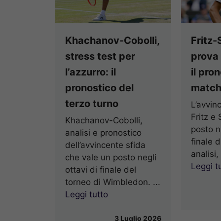
Khachanov-Cobolli,
Fritz-
stress test per
prova 
l’azzurro: il
il pro
pronostico del
matc
terzo turno
L’avvin
Fritz e
Khachanov-Cobolli,
posto ne
analisi e pronostico
finale 
dell’avvincente sfida
analisi,
che vale un posto negli
Leggi t
ottavi di finale del
torneo di Wimbledon. ...
Leggi tutto
3 Luglio 2026