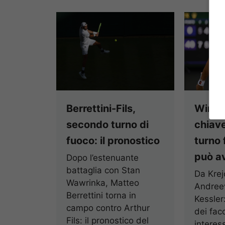
Berrettini-Fils,
Wimbl
secondo turno di
chiav
fuoco: il pronostico
turno 
può a
Dopo l’estenuante
battaglia con Stan
Da Krej
Wawrinka, Matteo
Andree
Berrettini torna in
Kessler:
campo contro Arthur
dei facc
Fils: il pronostico del
interes