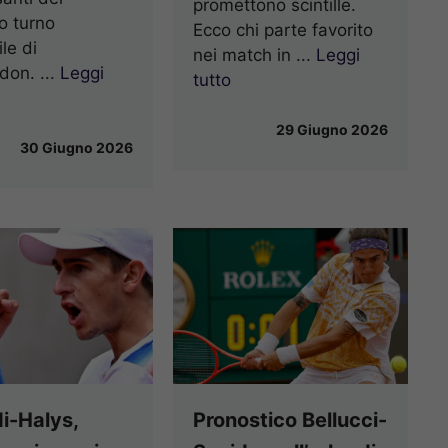
promettono scintille.
o turno
Ecco chi parte favorito
le di
nei match in ...
Leggi
on. ...
Leggi
tutto
29 Giugno 2026
30 Giugno 2026
i-Halys,
Pronostico Bellucci-