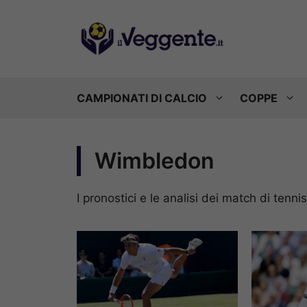
Vai
al
contenuto
CAMPIONATI DI CALCIO
COPPE
Wimbledon
I pronostici e le analisi dei match di tenn