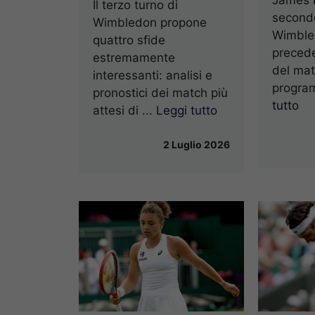
Il terzo turno di
secondo
Wimbledon propone
Wimbled
quattro sfide
precede
estremamente
del mat
interessanti: analisi e
progra
pronostici dei match più
tutto
attesi di ...
Leggi tutto
2 Luglio 2026