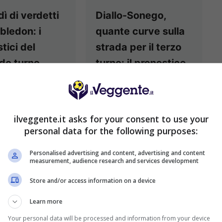
ì di verdetti
Diallo-Sonego,
bledon: i
quante curve sulla
tici del
strada per il terzo
do turno
turno: il pronostico
del match
ur, Fritz, Mensik
v tornano in
Quote identiche e tanti
a Wimbledon
dubbi: Diallo-Sonego
econdo turno: i
ilveggente.it asks for your consent to use your
promette battaglia.
ci dei ...
Leggi
personal data for the following purposes:
Ecco il pronostico del
match valido per il
Personalised advertising and content, advertising and content
secondo turno ...
Leggi
measurement, audience research and services development
1 Luglio 2026
tutto
Store and/or access information on a device
1 Luglio 2026
Learn more
Your personal data will be processed and information from your device