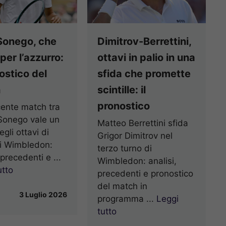
Sonego, che
Dimitrov-Berrettini,
per l’azzurro:
ottavi in palio in una
nostico del
sfida che promette
h
scintille: il
pronostico
cente match tra
 Sonego vale un
Matteo Berrettini sfida
gli ottavi di
Grigor Dimitrov nel
di Wimbledon:
terzo turno di
 precedenti e ...
Wimbledon: analisi,
utto
precedenti e pronostico
del match in
3 Luglio 2026
programma ...
Leggi
tutto