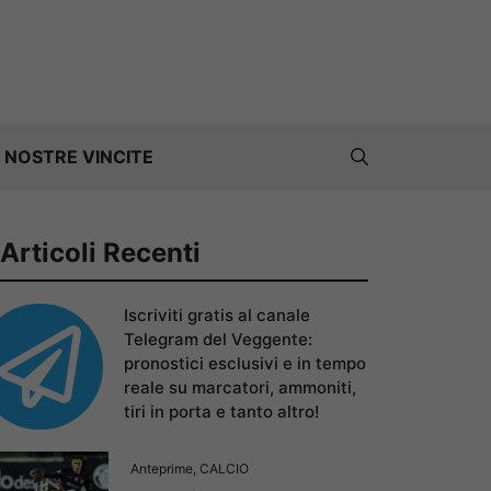
 NOSTRE VINCITE
Articoli Recenti
Iscriviti gratis al canale
Telegram del Veggente:
pronostici esclusivi e in tempo
reale su marcatori, ammoniti,
tiri in porta e tanto altro!
Anteprime
,
CALCIO