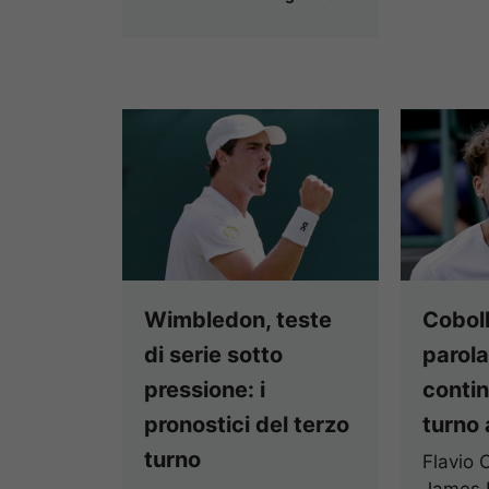
Wimbledon, teste
Cobol
di serie sotto
parola
pressione: i
contin
pronostici del terzo
turno 
turno
Flavio C
James 