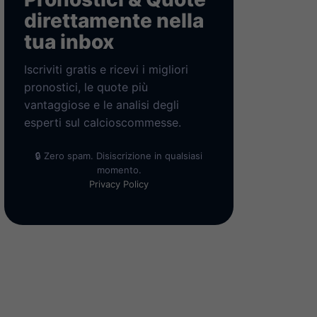
direttamente nella
tua inbox
Iscriviti gratis e ricevi i migliori
pronostici, le quote più
vantaggiose e le analisi degli
esperti sul calcioscommesse.
🔒 Zero spam. Disiscrizione in qualsiasi
momento.
Privacy Policy