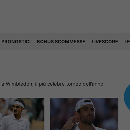
PRONOSTICI
BONUS SCOMMESSE
LIVESCORE
LE
is a Wimbledon, il più celebre torneo dell’anno