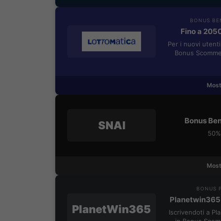
BONUS BE
Fino a 205
Per i nuovi utent
Bonus Scommes
Most
Bonus Ben
SNAI
50% 
Most
BONUS P
Planetwin365
PlanetWin365
Iscrivendoti a P
in Bonus Scom