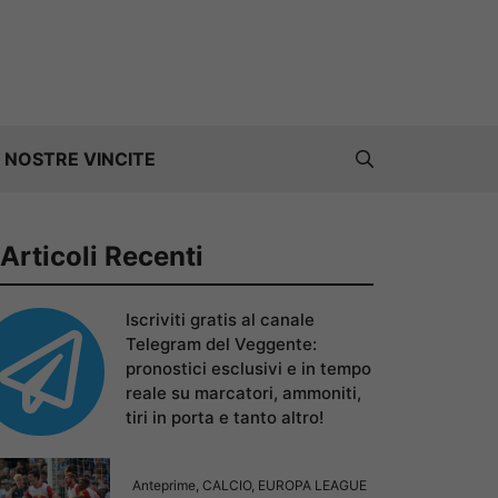
 NOSTRE VINCITE
Articoli Recenti
Iscriviti gratis al canale
Telegram del Veggente:
pronostici esclusivi e in tempo
reale su marcatori, ammoniti,
tiri in porta e tanto altro!
Anteprime
,
CALCIO
,
EUROPA LEAGUE