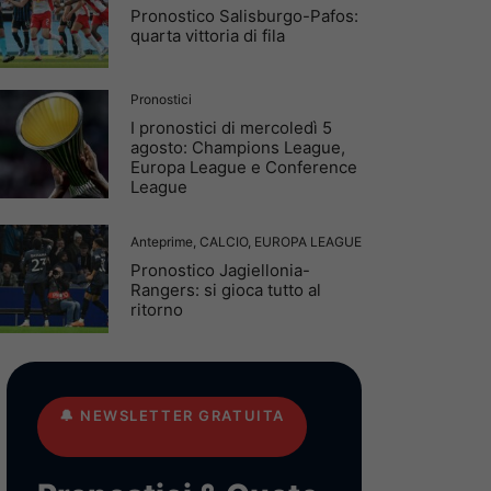
Pronostico Salisburgo-Pafos:
quarta vittoria di fila
Pronostici
I pronostici di mercoledì 5
agosto: Champions League,
Europa League e Conference
League
Anteprime
,
CALCIO
,
EUROPA LEAGUE
Pronostico Jagiellonia-
Rangers: si gioca tutto al
ritorno
🔔
NEWSLETTER GRATUITA