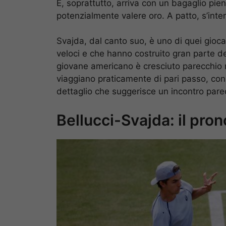
E, soprattutto, arriva con un bagaglio pien
potenzialmente valere oro. A patto, s’inten
Svajda, dal canto suo, è uno di quei gioca
veloci e che hanno costruito gran parte del 
giovane americano è cresciuto parecchio ne
viaggiano praticamente di pari passo, co
dettaglio che suggerisce un incontro parec
Bellucci-Svajda: il pron