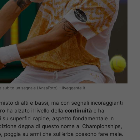
e subito un segnale (AnsaFoto) – Ilveggente.it
 misto di alti e bassi, ma con segnali incoraggianti
o ha alzato il livello della
continuità
e ha
 su superfici rapide, aspetto fondamentale in
dizione degna di questo nome ai Championships,
o, poggia su armi che sull’erba possono fare male.