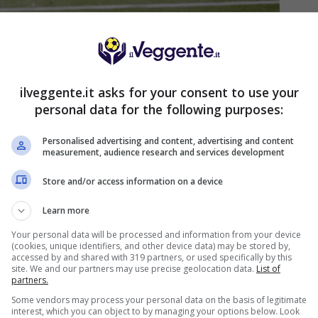
ilveggente.it asks for your consent to use your
personal data for the following purposes:
Personalised advertising and content, advertising and content
measurement, audience research and services development
Store and/or access information on a device
Learn more
Your personal data will be processed and information from your device
(cookies, unique identifiers, and other device data) may be stored by,
accessed by and shared with 319 partners, or used specifically by this
enti ufficiali tra i due, si tratta di uno di quei
site. We and our partners may use precise geolocation data.
List of
partners.
za. Svajda ha le qualità necessarie per garantire al
Some vendors may process your personal data on the basis of legitimate
ci sembra avere qualcosa in più
in questo
interest, which you can object to by managing your options below. Look