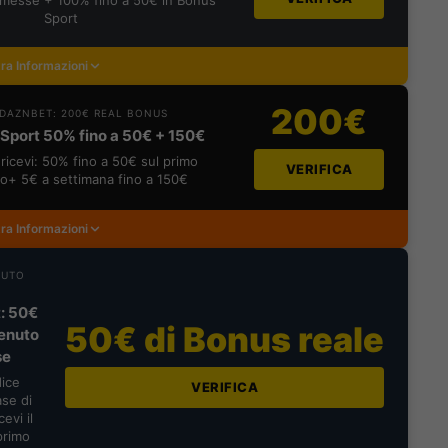
Sport
ra Informazioni
200€
DAZNBET: 200€ REAL BONUS
Sport 50% fino a 50€ + 150€
ricevi: 50% fino a 50€ sul primo
VERIFICA
o+ 5€ a settimana fino a 150€
ra Informazioni
NUTO
: 50€
50€ di Bonus reale
enuto
se
dice
VERIFICA
se di
evi il
primo