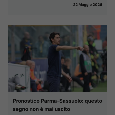
22 Maggio 2026
Pronostico Parma-Sassuolo: questo
segno non è mai uscito