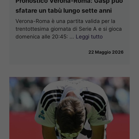
Pronostico Verona-Roma: Gasp può
sfatare un tabù lungo sette anni
Verona-Roma è una partita valida per la
trentottesima giornata di Serie A e si gioca
domenica alle 20:45: ...
Leggi tutto
22 Maggio 2026