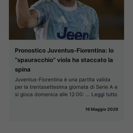
Pronostico Juventus-Fiorentina: lo
“spauracchio” viola ha staccato la
spina
Juventus-Fiorentina è una partita valida
per la trentasettesima giornata di Serie A e
si gioca domenica alle 12:00: ...
Leggi tutto
16 Maggio 2026