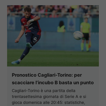
Pronostico Cagliari-Torino: per
scacciare l’incubo B basta un punto
Cagliari-Torino è una partita della
trentasettesima giornata di Serie A e si
gioca domenica alle 20:45: statistiche,