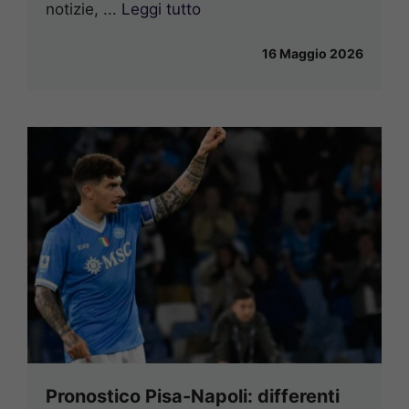
notizie, ...
Leggi tutto
16 Maggio 2026
Pronostico Pisa-Napoli: differenti