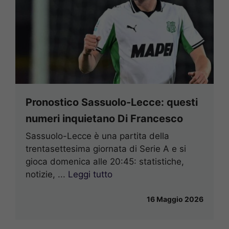
Pronostico Sassuolo-Lecce: questi
numeri inquietano Di Francesco
Sassuolo-Lecce è una partita della
trentasettesima giornata di Serie A e si
gioca domenica alle 20:45: statistiche,
notizie, ...
Leggi tutto
16 Maggio 2026