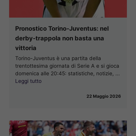
Pronostico Torino-Juventus: nel
derby-trappola non basta una
vittoria
Torino-Juventus è una partita della
trentottesima giornata di Serie A e si gioca
domenica alle 20:45: statistiche, notizie, ...
Leggi tutto
22 Maggio 2026