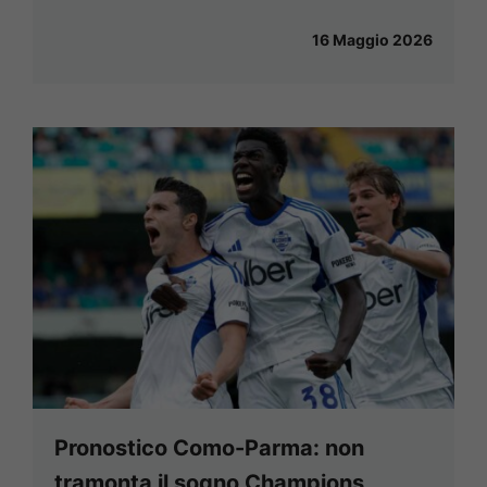
16 Maggio 2026
Pronostico Como-Parma: non
tramonta il sogno Champions