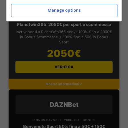
PlanetWin365
Manage options
BONUS PLANETWIN365: FINO A 2050€
Planetwin365: 2050€ per sport e scommesse
Iscrivendoti a PlanetWin365 ricevi: 100% fino a 2000€
in Bonus Scommesse + 100% fino a 50€ in Bonus
Sport
2050€
VERIFICA
Mostra Informazioni
DAZNBet
BONUS DAZNBET: 200€ REAL BONUS
Benvenuto Sport 50% fino a 50€ + 150€