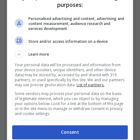
purposes:
VERIFICA
Personalised advertising and content, advertising and
content measurement, audience research and
Mostra Informazioni
services development
Store and/or access information on a device
SNAI
Learn more
Your personal data will be processed and information from
Bonus Benvenuto Sport: fino a 1.000€
your device (cookies, unique identifiers, and other device
50% sul deposito fino a 50€
data) may be stored by, accessed by and shared with 319
partners, or used specifically by this site. We and our partners
1000€
may use precise geolocation data.
List of partners.
Some vendors may process your personal data on the basis
of legitimate interest, which you can object to by managing
VERIFICA
your options below. Look for a link at the bottom of this page
or in the site menu to manage or withdraw consent in privacy
and cookie settings.
Mostra Informazioni
Consent