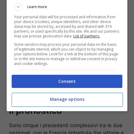
FastBet
Learn more
Your personal data will be processed and information from
your device (cookies, unique identifiers, and other device
BONUS BENVENUTO FASTBET
data) may be stored by, accessed by and shared with 319
Bonus FastBet: 50€ di Bonus Benvenuto
partners, or used specifically by this site. We and our partners
scommesse
may use precise geolocation data.
List of partners.
Inserisci il codice BONUSBET in fase di registrazione:
Some vendors may process your personal data on the basis
ricevi il 50% gratis sul primo deposito fino a 50€
of legitimate interest, which you can object to by managing
your options below. Look for a link at the bottom of this page
50€ di Bonus reale
or in the site menu to manage or withdraw consent in privacy
and cookie settings.
VERIFICA
Consent
Mostra Informazioni
Manage options
Il pronostico
Sono cinque i precedenti complessivi tra le due
nazionali, con la Francia imbattuta (tre vittorie e