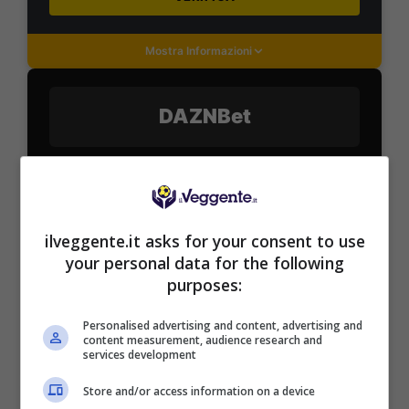
Mostra Informazioni
DAZNBet
BONUS DAZNBET: 200€ REAL BONUS
Benvenuto Sport 50% fino a 50€ + 150€
Su DaznBet ricevi: 50% fino a 50€ sul primo
versamento+ 5€ a settimana fino a 150€
ilveggente.it asks for your consent to use
200€
your personal data for the following
purposes:
VERIFICA
Personalised advertising and content, advertising and
content measurement, audience research and
services development
Mostra Informazioni
Store and/or access information on a device