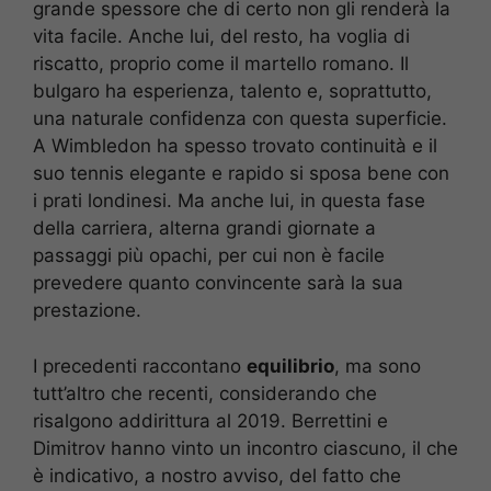
grande spessore che di certo non gli renderà la
vita facile. Anche lui, del resto, ha voglia di
riscatto, proprio come il martello romano. Il
bulgaro ha esperienza, talento e, soprattutto,
una naturale confidenza con questa superficie.
A Wimbledon ha spesso trovato continuità e il
suo tennis elegante e rapido si sposa bene con
i prati londinesi. Ma anche lui, in questa fase
della carriera, alterna grandi giornate a
passaggi più opachi, per cui non è facile
prevedere quanto convincente sarà la sua
prestazione.
I precedenti raccontano
equilibrio
, ma sono
tutt’altro che recenti, considerando che
risalgono addirittura al 2019. Berrettini e
Dimitrov hanno vinto un incontro ciascuno, il che
è indicativo, a nostro avviso, del fatto che