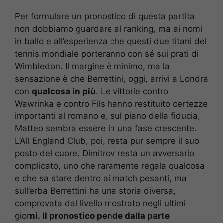
Per formulare un pronostico di questa partita
non dobbiamo guardare al ranking, ma ai nomi
in ballo e all’esperienza che questi due titani del
tennis mondiale porteranno con sé sui prati di
Wimbledon. Il margine è minimo, ma la
sensazione è che Berrettini, oggi, arrivi a Londra
con
qualcosa in più
. Le vittorie contro
Wawrinka e contro Fils hanno restituito certezze
importanti al romano e, sul piano della fiducia,
Matteo sembra essere in una fase crescente.
L’All England Club, poi, resta pur sempre il suo
posto del cuore. Dimitrov resta un avversario
complicato, uno che raramente regala qualcosa
e che sa stare dentro ai match pesanti, ma
sull’erba Berrettini ha una storia diversa,
comprovata dal livello mostrato negli ultimi
gior
ni. Il pronostico pende dalla parte