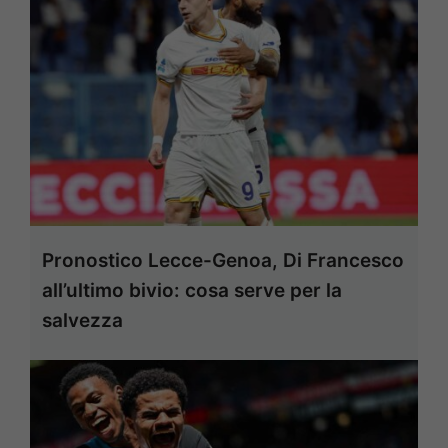
Pronostico Lecce-Genoa, Di Francesco
all’ultimo bivio: cosa serve per la
salvezza