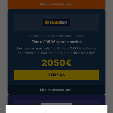
Mostra Informazioni
BONUS BENVENUTO GOLDBET: 2.050€
Fino a 2050€ sport e casino
Per i nuovi registrati: 100% fino a 2.000€ in Bonus
Scommesse + 50% del primo deposito fino a 50€
2050€
VERIFICA
Mostra Informazioni