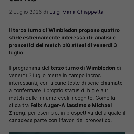
2 Luglio 2026
di
Luigi Maria Chiappetta
Il terzo turno di Wimbledon propone quattro
sfide estremamente interessanti: analisi e
pronostici dei match più attesi di venerdì 3
luglio.
Il programma del
terzo turno di Wimbledon
di
venerdì 3 luglio mette in campo incroci
interessanti, con alcune teste di serie chiamate
a confermare il proprio status di big e altri
match dalle innumerevoli incognite. Come la
sfida tra
Felix Auger-Aliassime e Michael
Zheng
, per esempio, in prospettiva della quale il
canadese parte con i favori del pronostico.