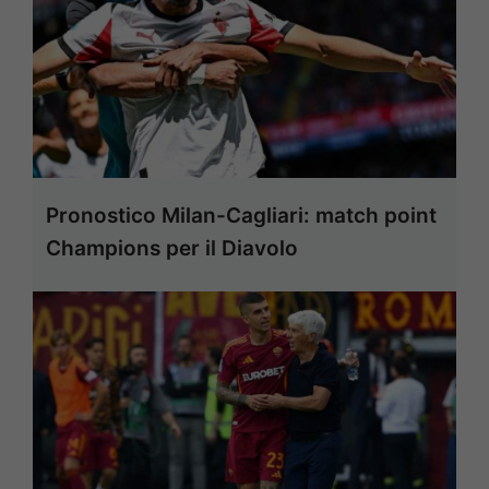
Pronostico Milan-Cagliari: match point
Champions per il Diavolo