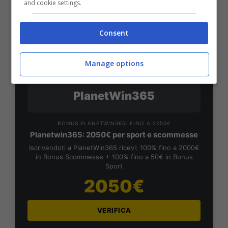
1000€
and cookie settings.
VERIFICA
Consent
Mostra Informazioni
Manage options
PlanetWin365
BONUS PLANETWIN365: FINO A 2050€
Planetwin365: 2050€ per sport e scommesse
Iscrivendoti a PlanetWin365 ricevi: 100% fino a 2000€
in Bonus Scommesse + 100% fino a 50€ in Bonus
Sport
2050€
VERIFICA