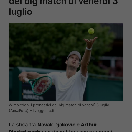
dei big match di venerdì 3
luglio
Wimbledon, i pronostici dei big match di venerdì 3 luglio
(AnsaFoto) – Ilveggente.it
La sfida tra
Novak Djokovic e Arthur
Rinderknech
non dovrebbe riservare grandi