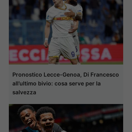
Pronostico Lecce-Genoa, Di Francesco
all’ultimo bivio: cosa serve per la
salvezza