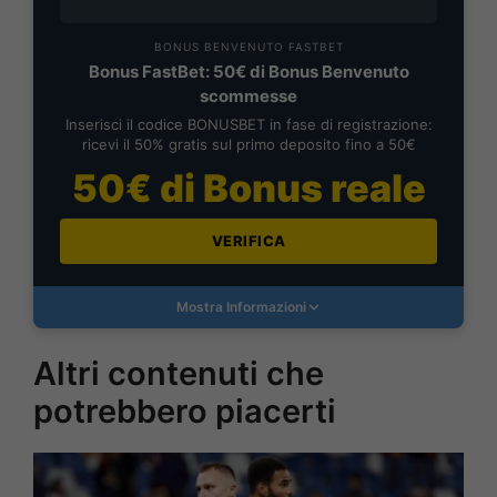
BONUS BENVENUTO FASTBET
Bonus FastBet: 50€ di Bonus Benvenuto
scommesse
Inserisci il codice BONUSBET in fase di registrazione:
ricevi il 50% gratis sul primo deposito fino a 50€
50€ di Bonus reale
VERIFICA
Mostra Informazioni
Altri contenuti che
potrebbero piacerti