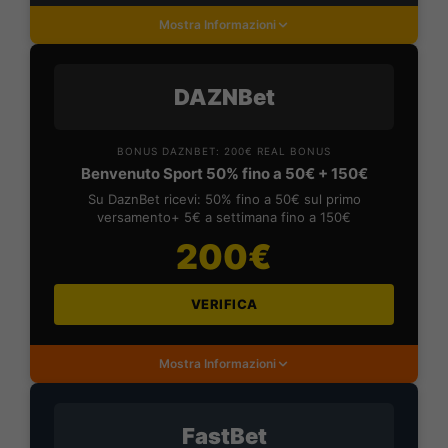
Mostra Informazioni
DAZNBet
BONUS DAZNBET: 200€ REAL BONUS
Benvenuto Sport 50% fino a 50€ + 150€
Su DaznBet ricevi: 50% fino a 50€ sul primo
versamento+ 5€ a settimana fino a 150€
200€
VERIFICA
Mostra Informazioni
FastBet