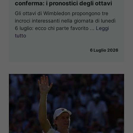
conferma: i pronostici degli ottavi
Gli ottavi di Wimbledon propongono tre
incroci interessanti nella giornata di lunedì
6 luglio: ecco chi parte favorito ...
Leggi
tutto
6 Luglio 2026