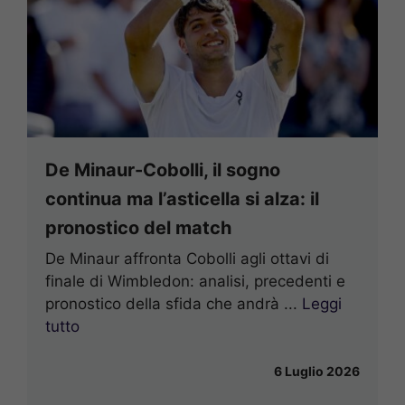
De Minaur-Cobolli, il sogno
continua ma l’asticella si alza: il
pronostico del match
De Minaur affronta Cobolli agli ottavi di
finale di Wimbledon: analisi, precedenti e
pronostico della sfida che andrà ...
Leggi
tutto
6 Luglio 2026