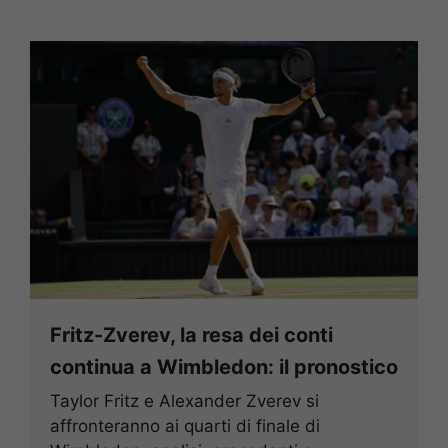
Fritz-Zverev, la resa dei conti
continua a Wimbledon: il pronostico
Taylor Fritz e Alexander Zverev si
affronteranno ai quarti di finale di