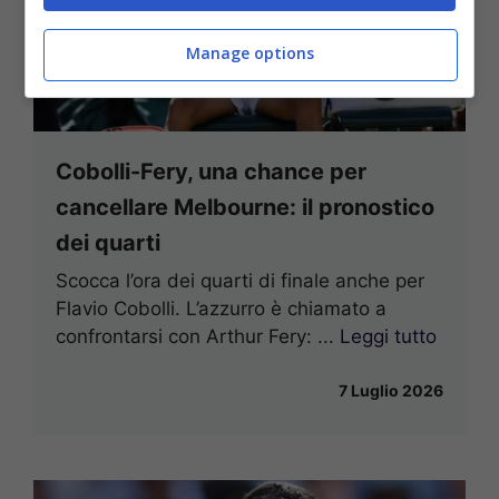
Manage options
Cobolli-Fery, una chance per
cancellare Melbourne: il pronostico
dei quarti
Scocca l’ora dei quarti di finale anche per
Flavio Cobolli. L’azzurro è chiamato a
confrontarsi con Arthur Fery: ...
Leggi tutto
7 Luglio 2026