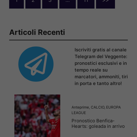
1
2
3
…
11
>>
Articoli Recenti
Iscriviti gratis al canale
Telegram del Veggente:
pronostici esclusivi e in
tempo reale su
marcatori, ammoniti, tiri
in porta e tanto altro!
Anteprime
,
CALCIO
,
EUROPA
LEAGUE
Pronostico Benfica-
Hearts: goleada in arrivo