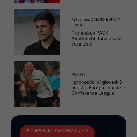
Anteprime
,
CALCIO
,
EUROPA
LEAGUE
Pronostico PAOK-
Anderlecht: funziona la
cura Lisci
Pronostici
I pronostici di giovedì 6
agosto: Europa League e
Conference League
🔔
NEWSLETTER GRATUITA