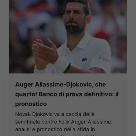
Auger Aliassime-Djokovic, che
quarto! Banco di prova definitivo: il
pronostico
Novak Djokovic va a caccia della
semifinale contro Felix Auger-Aliassime:
analisi e pronostico della sfida in