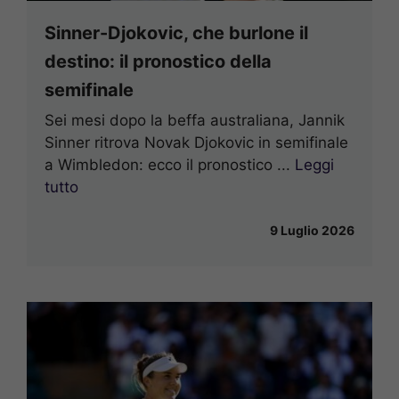
Sinner-Djokovic, che burlone il
destino: il pronostico della
semifinale
Sei mesi dopo la beffa australiana, Jannik
Sinner ritrova Novak Djokovic in semifinale
a Wimbledon: ecco il pronostico ...
Leggi
tutto
9 Luglio 2026