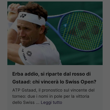
Erba addio, si riparte dal rosso di
Gstaad: chi vincerà lo Swiss Open?
ATP Gstaad, il pronostico sul vincente del
torneo: due i nomi in pole per la vittoria
dello Swiss ...
Leggi tutto