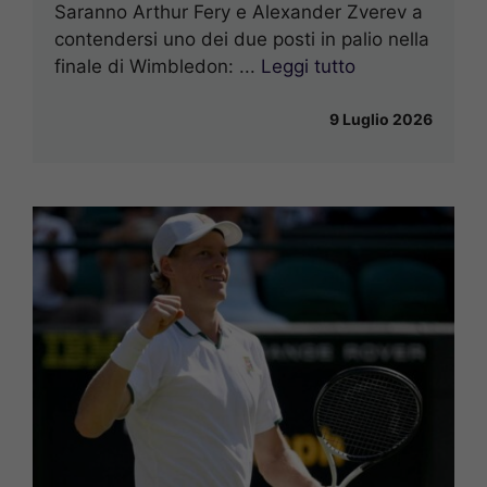
Saranno Arthur Fery e Alexander Zverev a
contendersi uno dei due posti in palio nella
finale di Wimbledon: ...
Leggi tutto
9 Luglio 2026