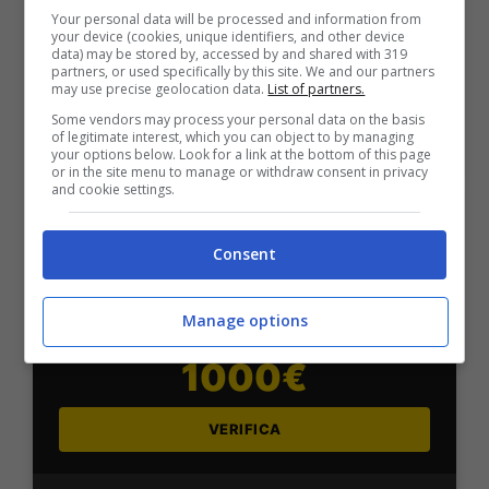
Sport
Your personal data will be processed and information from
2050€
your device (cookies, unique identifiers, and other device
data) may be stored by, accessed by and shared with 319
partners, or used specifically by this site. We and our partners
may use precise geolocation data.
List of partners.
VERIFICA
Some vendors may process your personal data on the basis
of legitimate interest, which you can object to by managing
your options below. Look for a link at the bottom of this page
Mostra Informazioni
or in the site menu to manage or withdraw consent in privacy
and cookie settings.
SNAI
Consent
Bonus Benvenuto Sport: fino a 1.000€
Manage options
50% sul deposito fino a 50€
1000€
VERIFICA