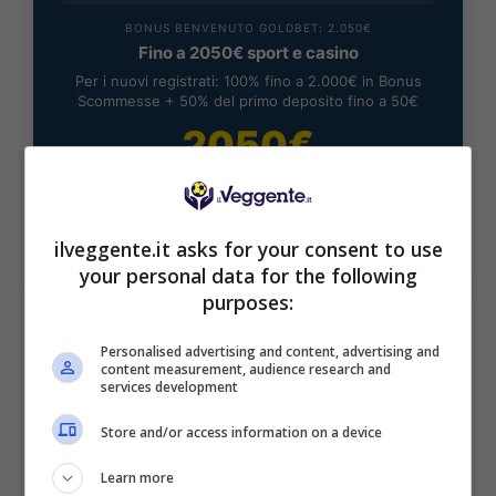
BONUS BENVENUTO GOLDBET: 2.050€
Fino a 2050€ sport e casino
Per i nuovi registrati: 100% fino a 2.000€ in Bonus
Scommesse + 50% del primo deposito fino a 50€
2050€
VERIFICA
ilveggente.it asks for your consent to use
Mostra Informazioni
your personal data for the following
purposes:
Personalised advertising and content, advertising and
content measurement, audience research and
services development
BONUS BENVENUTO LOTTOMATICA: 2050€
Fino a 2050€ bonus scommesse e sport
Store and/or access information on a device
Per i nuovi utenti della piattaforma: 100% fino a 50€ in
Bonus Scommesse + 100% fino a 2000€ in Bonus
Learn more