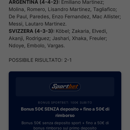
ARGENTINA (4-4-2):
Emiliano Martinez;
Molina, Romero, Lisandro Martinez, Tagliafico;
De Paul, Paredes, Enzo Fernandez, Mac Allister;
Messi, Lautaro Martinez.
SVIZZERA (4-3-3
):
Köbel; Zakaria, Elvedi,
Akanji, Rodriguez; Jashari, Xhaka, Freuler;
Ndoye, Embolo, Vargas.
POSSIBILE RISULTATO: 2-1
BONUS SPORTBET: 100€ SUBITO
Bonus 50€ SENZA deposito + fino a 50€ di
rimborso
Bonus 50€ senza deposito sport + fino a 50€ di
bonus rimborso sul primo deposito