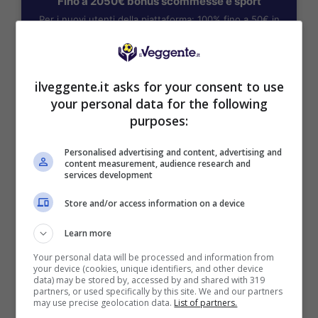
Fino a 2050€ bonus scommesse e sport
Per i nuovi utenti della piattaforma: 100% fino a 50€ in
Bonus Scommesse + 100% fino a 2000€ in Bonus
Sport
2050€
ilveggente.it asks for your consent to use
your personal data for the following
VERIFICA
purposes:
Mostra Informazioni
Personalised advertising and content, advertising and
content measurement, audience research and
services development
PlanetWin365
Store and/or access information on a device
Learn more
BONUS PLANETWIN365: FINO A 2050€
Planetwin365: 2050€ per sport e scommesse
Your personal data will be processed and information from
your device (cookies, unique identifiers, and other device
Iscrivendoti a PlanetWin365 ricevi: 100% fino a 2000€
data) may be stored by, accessed by and shared with 319
in Bonus Scommesse + 100% fino a 50€ in Bonus
partners, or used specifically by this site. We and our partners
Sport
may use precise geolocation data.
List of partners.