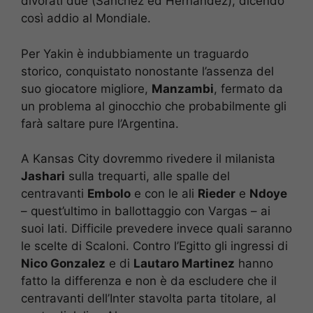
divorati due (Sanchez ed Hernandez), dicendo
così addio al Mondiale.
Per Yakin è indubbiamente un traguardo
storico, conquistato nonostante l’assenza del
suo giocatore migliore,
Manzambi
, fermato da
un problema al ginocchio che probabilmente gli
farà saltare pure l’Argentina.
A Kansas City dovremmo rivedere il milanista
Jashari
sulla trequarti, alle spalle del
centravanti
Embolo
e con le ali
Rieder
e
Ndoye
– quest’ultimo in ballottaggio con Vargas – ai
suoi lati. Difficile prevedere invece quali saranno
le scelte di Scaloni. Contro l’Egitto gli ingressi di
Nico Gonzalez
e di
Lautaro Martinez
hanno
fatto la differenza e non è da escludere che il
centravanti dell’Inter stavolta parta titolare, al