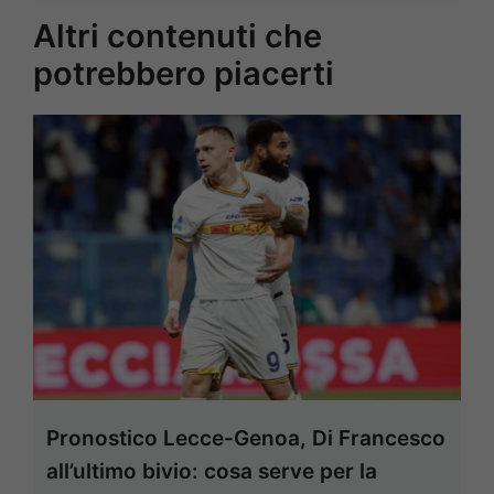
Altri contenuti che
potrebbero piacerti
Pronostico Lecce-Genoa, Di Francesco
all’ultimo bivio: cosa serve per la