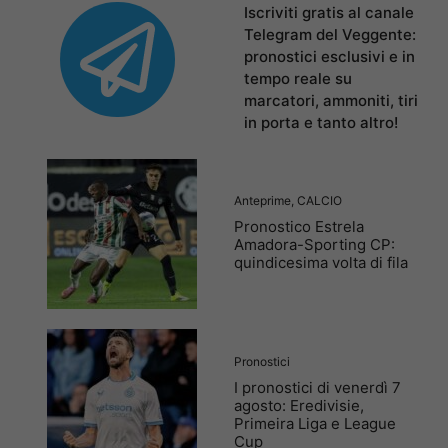
Iscriviti gratis al canale
Telegram del Veggente:
pronostici esclusivi e in
tempo reale su
marcatori, ammoniti, tiri
in porta e tanto altro!
Anteprime
,
CALCIO
Pronostico Estrela
Amadora-Sporting CP:
quindicesima volta di fila
Pronostici
I pronostici di venerdì 7
agosto: Eredivisie,
Primeira Liga e League
Cup