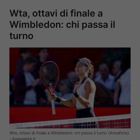
Wta, ottavi di finale a
Wimbledon: chi passa il
turno
Wta, ottavi di finale a Wimbledon: chi passa il turno (AnsaFoto)
– Ilveggente.it