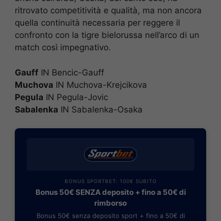
ritrovato competitività e qualità, ma non ancora
quella continuità necessaria per reggere il
confronto con la tigre bielorussa nell’arco di un
match così impegnativo.
Gauff
IN Bencic-Gauff
Muchova
IN Muchova-Krejcikova
Pegula
IN Pegula-Jovic
Sabalenka
IN Sabalenka-Osaka
BONUS SPORTBET: 100€ SUBITO
Bonus 50€ SENZA deposito + fino a 50€ di
rimborso
Bonus 50€ senza deposito sport + fino a 50€ di