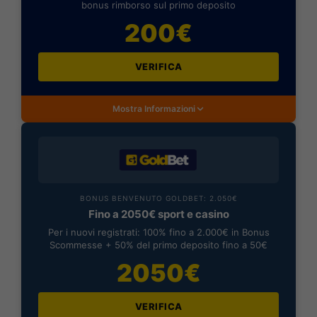
bonus rimborso sul primo deposito
200€
VERIFICA
Mostra Informazioni
BONUS BENVENUTO GOLDBET: 2.050€
Fino a 2050€ sport e casino
Per i nuovi registrati: 100% fino a 2.000€ in Bonus
Scommesse + 50% del primo deposito fino a 50€
2050€
VERIFICA