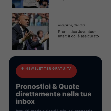
Anteprime
,
CALCIO
Pronostico Juventus-
Inter: il gol è assicurato
🔔
NEWSLETTER GRATUITA
Pronostici & Quote
direttamente nella tua
inbox
Iscriviti gratis e ricevi i migliori pronostici,