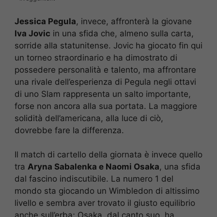
Jessica Pegula
, invece, affronterà la giovane
Iva Jovic
in una sfida che, almeno sulla carta,
sorride alla statunitense. Jovic ha giocato fin qui
un torneo straordinario e ha dimostrato di
possedere personalità e talento, ma affrontare
una rivale dell’esperienza di Pegula negli ottavi
di uno Slam rappresenta un salto importante,
forse non ancora alla sua portata. La maggiore
solidità dell’americana, alla luce di ciò,
dovrebbe fare la differenza.
Il match di cartello della giornata è invece quello
tra
Aryna Sabalenka e Naomi Osaka
, una sfida
dal fascino indiscutibile. La numero 1 del
mondo sta giocando un Wimbledon di altissimo
livello e sembra aver trovato il giusto equilibrio
anche sull’erba; Osaka, dal canto suo, ha