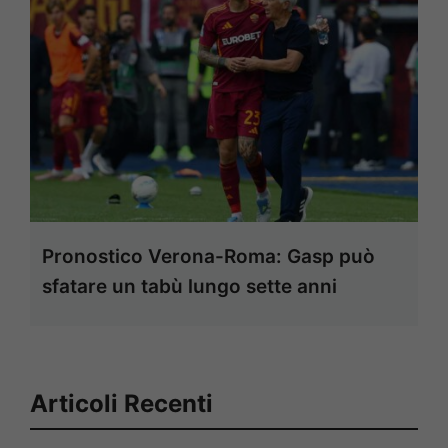
Pronostico Verona-Roma: Gasp può
sfatare un tabù lungo sette anni
Articoli Recenti