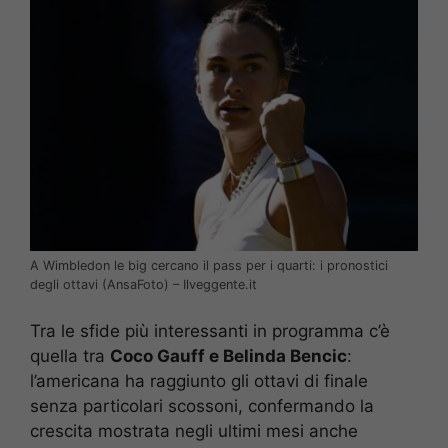
A Wimbledon le big cercano il pass per i quarti: i pronostici
degli ottavi (AnsaFoto) – Ilveggente.it
Tra le sfide più interessanti in programma c’è
quella tra
Coco Gauff e Belinda Bencic
:
l’americana ha raggiunto gli ottavi di finale
senza particolari scossoni, confermando la
crescita mostrata negli ultimi mesi anche