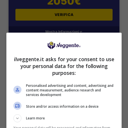
2050€
VERIFICA
Mostra Informazioni
SNAI
ilveggente.it asks for your consent to use
your personal data for the following
Bonus Benvenuto Sport: fino a 1.000€
purposes:
50% sul deposito fino a 50€
1000€
Personalised advertising and content, advertising and
content measurement, audience research and
services development
VERIFICA
Store and/or access information on a device
Learn more
Mostra Informazioni
Your personal data will be processed and information from