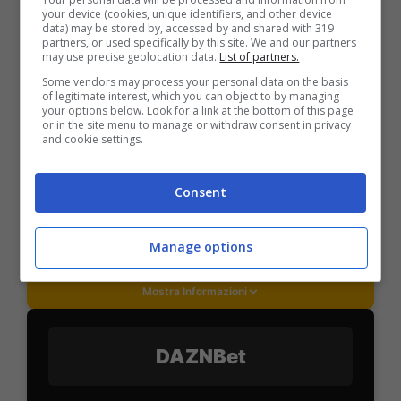
your device (cookies, unique identifiers, and other device
data) may be stored by, accessed by and shared with 319
PlanetWin365
partners, or used specifically by this site. We and our partners
may use precise geolocation data.
List of partners.
Some vendors may process your personal data on the basis
BONUS PLANETWIN365: FINO A 2050€
of legitimate interest, which you can object to by managing
Planetwin365: 2050€ per sport e scommesse
your options below. Look for a link at the bottom of this page
or in the site menu to manage or withdraw consent in privacy
Iscrivendoti a PlanetWin365 ricevi: 100% fino a 2000€
and cookie settings.
in Bonus Scommesse + 100% fino a 50€ in Bonus
Sport
2050€
Consent
VERIFICA
Manage options
Mostra Informazioni
DAZNBet