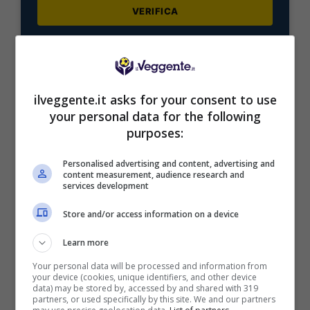
VERIFICA
Mostra Informazioni
ilveggente.it asks for your consent to use
your personal data for the following
purposes:
BONUS BENVENUTO LOTTOMATICA: 2050€
Fino a 2050€ bonus scommesse e sport
Personalised advertising and content, advertising and
Per i nuovi utenti della piattaforma: 100% fino a 50€ in
content measurement, audience research and
services development
Bonus Scommesse + 100% fino a 2000€ in Bonus
Sport
Store and/or access information on a device
2050€
Learn more
VERIFICA
Your personal data will be processed and information from
your device (cookies, unique identifiers, and other device
data) may be stored by, accessed by and shared with 319
partners, or used specifically by this site. We and our partners
Mostra Informazioni