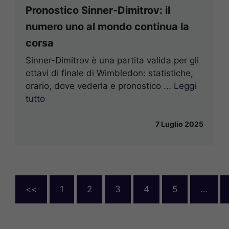
Pronostico Sinner-Dimitrov: il
numero uno al mondo continua la
corsa
Sinner-Dimitrov è una partita valida per gli
ottavi di finale di Wimbledon: statistiche,
orario, dove vederla e pronostico ...
Leggi
tutto
7 Luglio 2025
<<
1
2
3
4
5
…