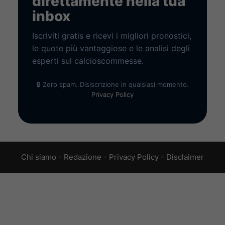
direttamente nella tua
inbox
Iscriviti gratis e ricevi i migliori pronostici,
le quote più vantaggiose e le analisi degli
esperti sul calcioscommesse.
🔒 Zero spam. Disiscrizione in qualsiasi momento.
Privacy Policy
Chi siamo
-
Redazione
-
Privacy Policy
-
Disclaimer