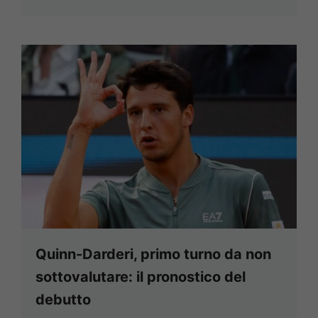
Quinn-Darderi, primo turno da non
sottovalutare: il pronostico del
debutto