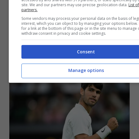
sull’azzurro dopo la grande paura
site. We and our partners may use precise geolocation data.
List of
partners.
Sinner-Shelton è un match valido per i
Some vendors may process your personal data on the basis of leg
quarti di finale di Wimbledon: analisi,
interest, which you can object to by managing your options below.
statistiche, notizie, orario, pronostico,
for a link at the bottom of this page or in the site menu to manage 
withdraw consent in privacy and cookie settings.
diretta ...
Leggi tutto
9 Luglio 2025
Consent
Manage options