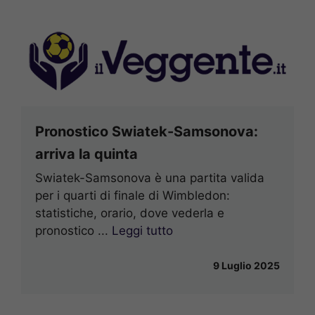
Pronostico Swiatek-Samsonova:
arriva la quinta
Swiatek-Samsonova è una partita valida
per i quarti di finale di Wimbledon:
statistiche, orario, dove vederla e
pronostico ...
Leggi tutto
9 Luglio 2025