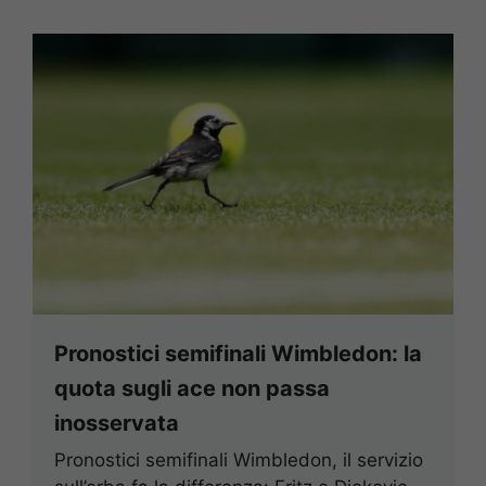
Pronostici semifinali Wimbledon: la
quota sugli ace non passa
inosservata
Pronostici semifinali Wimbledon, il servizio