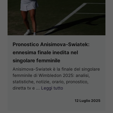
Pronostico Anisimova-Swiatek:
ennesima finale inedita nel
singolare femminile
Anisimova-Swiatek è la finale del singolare
femminile di Wimbledon 2025: analisi,
statistiche, notizie, orario, pronostico,
diretta tv e ...
Leggi tutto
12 Luglio 2025