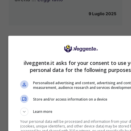
9 Luglio 2025
ilveggente.it asks for your consent to use 
personal data for the following purposes
Personalised advertising and content, advertising and con
measurement, audience research and services developmen
Store and/or access information on a device
Learn more
Your personal data will be processed and information from your d
Pronostico Sinner-Shelton: dubbi
(cookies, unique identifiers, and other device data) may be stored 
accessed by and shared with 319 partners, or used specifically by t