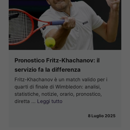
Pronostico Fritz-Khachanov: il
servizio fa la differenza
Fritz-Khachanov è un match valido per i
quarti di finale di Wimbledon: analisi,
statistiche, notizie, orario, pronostico,
diretta ...
Leggi tutto
8 Luglio 2025