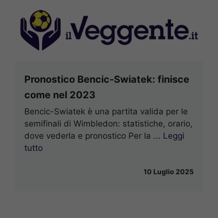
Pronostico Bencic-Swiatek: finisce
come nel 2023
Bencic-Swiatek è una partita valida per le
semifinali di Wimbledon: statistiche, orario,
dove vederla e pronostico Per la ...
Leggi
tutto
10 Luglio 2025