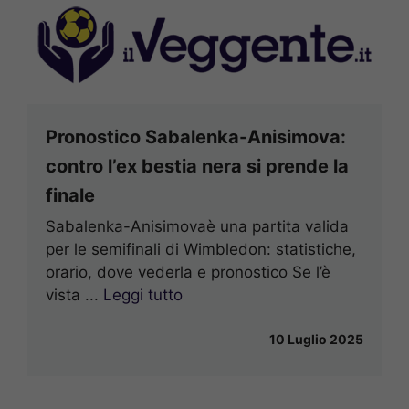
Pronostico Sabalenka-Anisimova:
contro l’ex bestia nera si prende la
finale
Sabalenka-Anisimovaè una partita valida
per le semifinali di Wimbledon: statistiche,
orario, dove vederla e pronostico Se l’è
vista ...
Leggi tutto
10 Luglio 2025