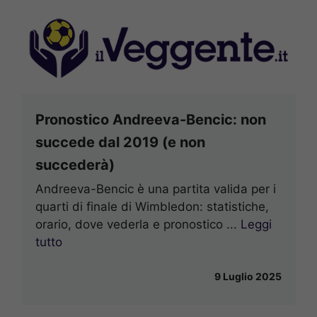
Pronostico Andreeva-Bencic: non
succede dal 2019 (e non
succederà)
Andreeva-Bencic è una partita valida per i
quarti di finale di Wimbledon: statistiche,
orario, dove vederla e pronostico ...
Leggi
tutto
9 Luglio 2025