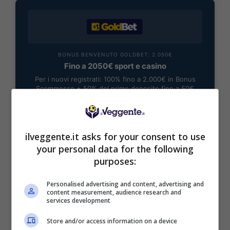
BONUS BENVENUTO GOLDBET: 2.050€
Fino a 2050€ sport e casino
Per i nuovi registrati: 100% fino a 2.000€ in Bonus
Scommesse + 50% del primo deposito fino a 50€
2050€
VERIFICA
ilveggente.it asks for your consent to use
your personal data for the following
purposes:
Mostra Informazioni
Personalised advertising and content, advertising and
content measurement, audience research and
services development
Store and/or access information on a device
BONUS BENVENUTO LOTTOMATICA: 2050€