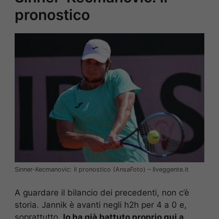
pronostico
Sinner-Kecmanovic: il pronostico (AnsaFoto) – Ilveggente.it
A guardare il bilancio dei precedenti, non c’è
storia. Jannik è avanti negli h2h per 4 a 0 e,
soprattutto,
lo ha già battuto proprio qui a