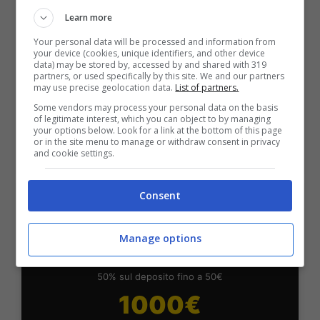
Fino a 2050€ bonus scommesse e sport
Learn more
Per i nuovi utenti della piattaforma: 100% fino a 50€ in
Your personal data will be processed and information from
Bonus Scommesse + 100% fino a 2000€ in Bonus
your device (cookies, unique identifiers, and other device
Sport
data) may be stored by, accessed by and shared with 319
partners, or used specifically by this site. We and our partners
2050€
may use precise geolocation data.
List of partners.
Some vendors may process your personal data on the basis
of legitimate interest, which you can object to by managing
VERIFICA
your options below. Look for a link at the bottom of this page
or in the site menu to manage or withdraw consent in privacy
and cookie settings.
Mostra Informazioni
Consent
SNAI
Manage options
Bonus Benvenuto Sport: fino a 1.000€
50% sul deposito fino a 50€
1000€