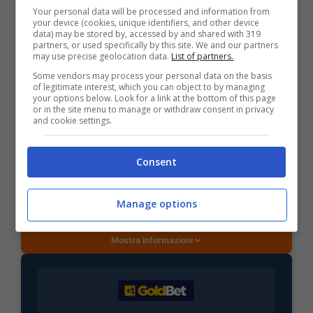
Your personal data will be processed and information from
your device (cookies, unique identifiers, and other device
data) may be stored by, accessed by and shared with 319
partners, or used specifically by this site. We and our partners
may use precise geolocation data.
List of partners.
Some vendors may process your personal data on the basis
BONUS SPORTBET: 100€ SUBITO
of legitimate interest, which you can object to by managing
Bonus 50€ SENZA deposito + fino a 50€ di
your options below. Look for a link at the bottom of this page
rimborso
or in the site menu to manage or withdraw consent in privacy
and cookie settings.
Bonus 50€ senza deposito sport + fino a 50€ di
bonus rimborso sul primo deposito
200€
Consent
VERIFICA
Manage options
Mostra Informazioni