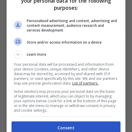
your personal data for the following
purposes:
VERIFICA
Personalised advertising and content, advertising and
content measurement, audience research and
Mostra Informazioni
services development
Store and/or access information on a device
SNAI
Learn more
Your personal data will be processed and information from
Bonus Benvenuto Sport: fino a 1.000€
your device (cookies, unique identifiers, and other device
data) may be stored by, accessed by and shared with 319
50% sul deposito fino a 50€
partners, or used specifically by this site. We and our partners
may use precise geolocation data.
List of partners.
1000€
Some vendors may process your personal data on the basis
of legitimate interest, which you can object to by managing
your options below. Look for a link at the bottom of this page
VERIFICA
or in the site menu to manage or withdraw consent in privacy
and cookie settings.
Mostra Informazioni
Consent