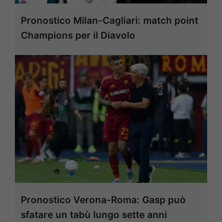
Pronostico Milan-Cagliari: match point
Champions per il Diavolo
Pronostico Verona-Roma: Gasp può
sfatare un tabù lungo sette anni