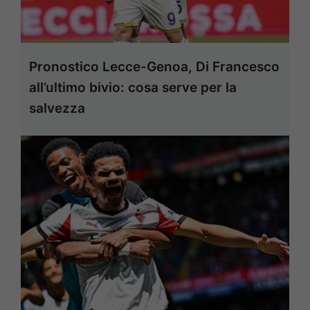
Pronostico Lecce-Genoa, Di Francesco
all’ultimo bivio: cosa serve per la
salvezza