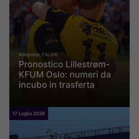
Anteprime
,
CALCIO
Pronostico Lillestrøm-
KFUM Oslo: numeri da
incubo in trasferta
17 Luglio 2026