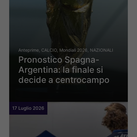
Anteprime
,
CALCIO
,
Mondiali 2026
,
NAZIONALI
Pronostico Spagna-
Argentina: la finale si
decide a centrocampo
17 Luglio 2026