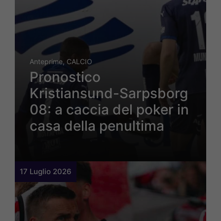
Anteprime
,
CALCIO
Pronostico
Kristiansund-Sarpsborg
08: a caccia del poker in
casa della penultima
17 Luglio 2026