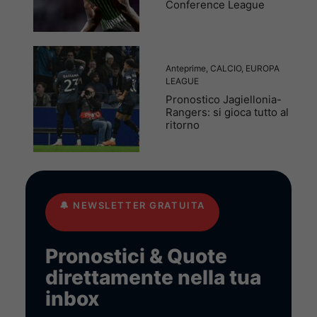
Conference League
Anteprime
,
CALCIO
,
EUROPA
LEAGUE
Pronostico Jagiellonia-
Rangers: si gioca tutto al
ritorno
🔔
NEWSLETTER GRATUITA
Pronostici & Quote
direttamente nella tua
inbox