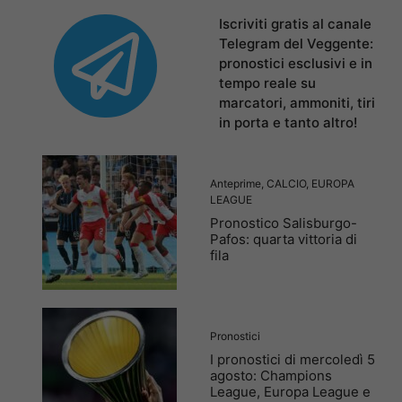
Iscriviti gratis al canale
Telegram del Veggente:
pronostici esclusivi e in
tempo reale su
marcatori, ammoniti, tiri
in porta e tanto altro!
Anteprime
,
CALCIO
,
EUROPA
LEAGUE
Pronostico Salisburgo-
Pafos: quarta vittoria di
fila
Pronostici
I pronostici di mercoledì 5
agosto: Champions
League, Europa League e