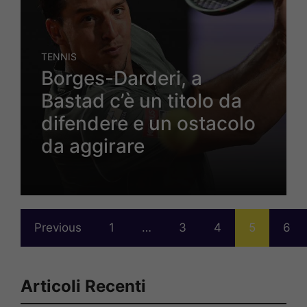
TENNIS
Borges-Darderi, a
Bastad c’è un titolo da
difendere e un ostacolo
da aggirare
Previous
1
…
3
4
5
6
Articoli Recenti