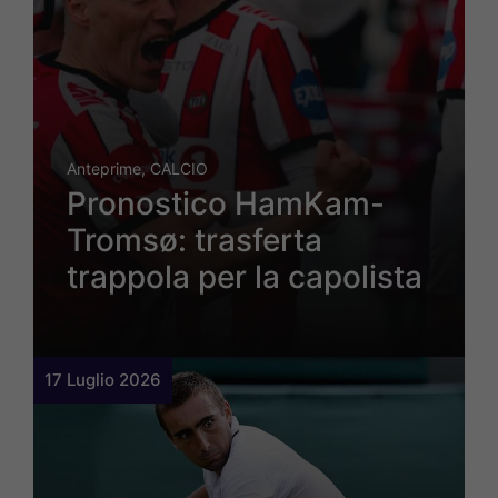
Anteprime
,
CALCIO
Pronostico HamKam-
Tromsø: trasferta
trappola per la capolista
17 Luglio 2026