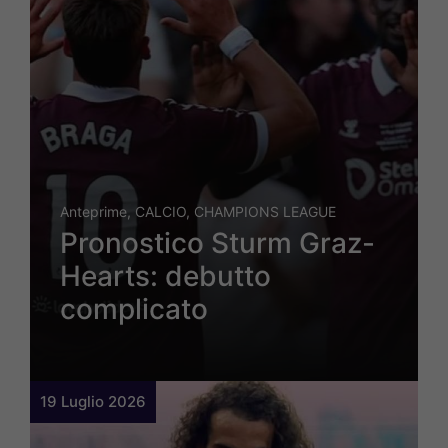
Anteprime
,
CALCIO
,
CHAMPIONS LEAGUE
Pronostico Sturm Graz-
Hearts: debutto
complicato
19 Luglio 2026