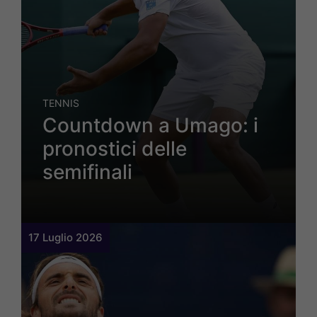
TENNIS
Countdown a Umago: i
pronostici delle
semifinali
17 Luglio 2026