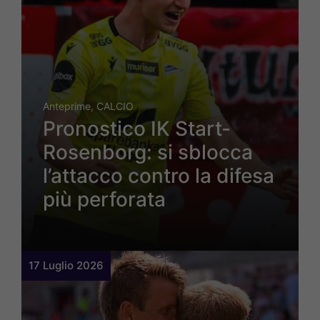
Anteprime
,
CALCIO
Pronostico IK Start-
Rosenborg: si sblocca
l’attacco contro la difesa
più perforata
17 Luglio 2026