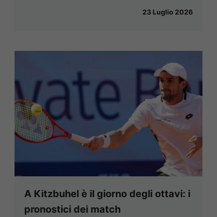
23 Luglio 2026
A Kitzbuhel è il giorno degli ottavi: i
pronostici dei match