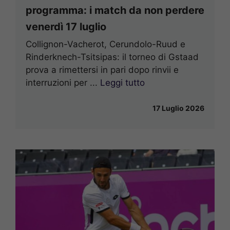
programma: i match da non perdere
venerdì 17 luglio
Collignon-Vacherot, Cerundolo-Ruud e
Rinderknech-Tsitsipas: il torneo di Gstaad
prova a rimettersi in pari dopo rinvii e
interruzioni per ...
Leggi tutto
17 Luglio 2026