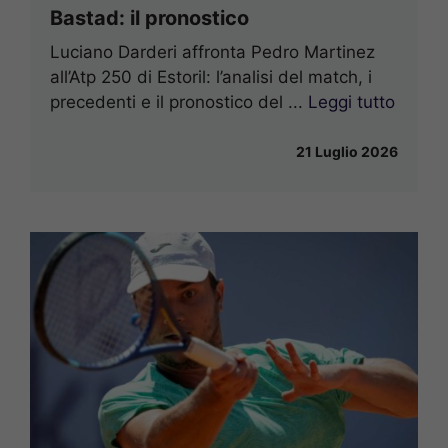
Bastad: il pronostico
Luciano Darderi affronta Pedro Martinez
all’Atp 250 di Estoril: l’analisi del match, i
precedenti e il pronostico del ...
Leggi tutto
21 Luglio 2026