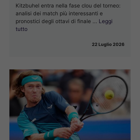
Kitzbuhel entra nella fase clou del torneo:
analisi dei match più interessanti e
pronostici degli ottavi di finale ...
Leggi
tutto
22 Luglio 2026