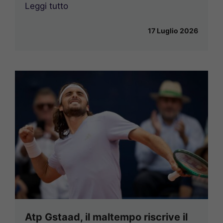
Leggi tutto
17 Luglio 2026
Atp Gstaad, il maltempo riscrive il