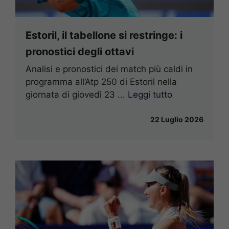
Estoril, il tabellone si restringe: i
pronostici degli ottavi
Analisi e pronostici dei match più caldi in
programma all’Atp 250 di Estoril nella
giornata di giovedì 23 ...
Leggi tutto
22 Luglio 2026