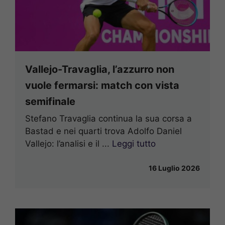
Vallejo-Travaglia, l’azzurro non
vuole fermarsi: match con vista
semifinale
Stefano Travaglia continua la sua corsa a
Bastad e nei quarti trova Adolfo Daniel
Vallejo: l’analisi e il ...
Leggi tutto
16 Luglio 2026