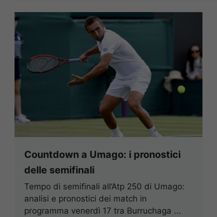
Countdown a Umago: i pronostici
delle semifinali
Tempo di semifinali all’Atp 250 di Umago:
analisi e pronostici dei match in
programma venerdì 17 tra Burruchaga ...