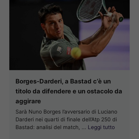
Borges-Darderi, a Bastad c’è un
titolo da difendere e un ostacolo da
aggirare
Sarà Nuno Borges l’avversario di Luciano
Darderi nei quarti di finale dell’Atp 250 di
Bastad: analisi del match, ...
Leggi tutto