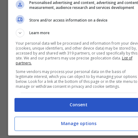
Personalised advertising and content, advertising and conten
measurement, audience research and services development
Store and/or access information on a device
Learn more
Your personal data will be processed and information from your devi
(cookies, unique identifiers, and other device data) may be stored by,
Vallejo-Darderi, l’azzurro va a
accessed by and shared with 319 partners, or used specifically by this
site. We and our partners may use precise geolocation data.
List of
caccia della finale a Bastad: il
partners.
pronostico
Some vendors may process your personal data on the basis of
legitimate interest, which you can object to by managing your options
below. Look for a link at the bottom of this page or in the site menu to
Semifinale a Bastad per Luciano Darderi,
manage or withdraw consent in privacy and cookie settings.
opposto ad Adolfo Daniel Vallejo: ecco
l’analisi dell’incontro e il pronostico del ...
Consent
Leggi tutto
18 Luglio 2026
Manage options