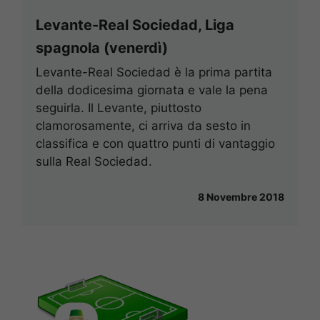
Levante-Real Sociedad, Liga
spagnola (venerdì)
Levante-Real Sociedad è la prima partita
della dodicesima giornata e vale la pena
seguirla. Il Levante, piuttosto
clamorosamente, ci arriva da sesto in
classifica e con quattro punti di vantaggio
sulla Real Sociedad.
8 Novembre 2018