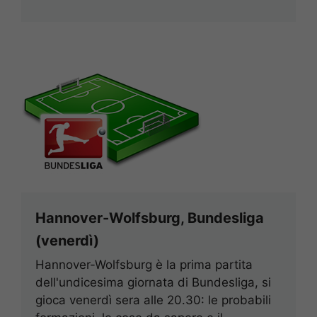
Hannover-Wolfsburg, Bundesliga
(venerdì)
Hannover-Wolfsburg è la prima partita
dell'undicesima giornata di Bundesliga, si
gioca venerdì sera alle 20.30: le probabili