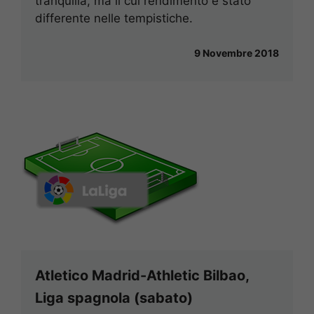
tranquilla, ma il cui rendimento è stato
differente nelle tempistiche.
9 Novembre 2018
Atletico Madrid-Athletic Bilbao,
Liga spagnola (sabato)