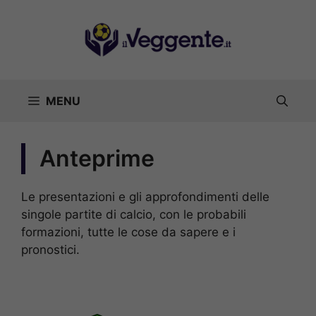
Vai
al
contenuto
MENU
Anteprime
Le presentazioni e gli approfondimenti delle
singole partite di calcio, con le probabili
formazioni, tutte le cose da sapere e i
pronostici.