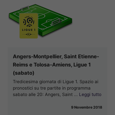
Angers-Montpellier, Saint Etienne-
Reims e Tolosa-Amiens, Ligue 1
(sabato)
Tredicesima giornata di Ligue 1. Spazio ai
pronostici su tre partite in programma
sabato alle 20: Angers, Saint ...
Leggi tutto
9 Novembre 2018