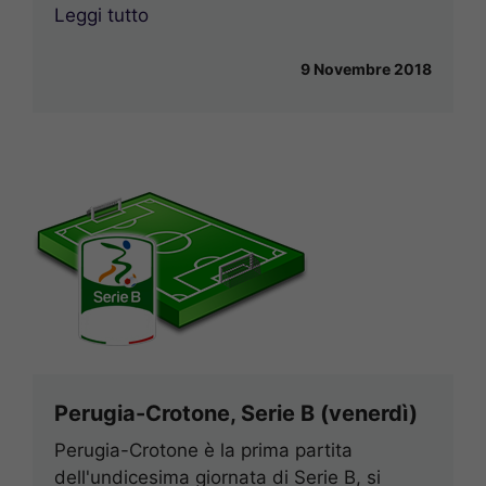
Leggi tutto
9 Novembre 2018
Perugia-Crotone, Serie B (venerdì)
Perugia-Crotone è la prima partita
dell'undicesima giornata di Serie B, si