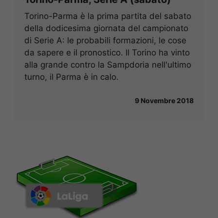
Torino-Parma è la prima partita del sabato
della dodicesima giornata del campionato
di Serie A: le probabili formazioni, le cose
da sapere e il pronostico. Il Torino ha vinto
alla grande contro la Sampdoria nell'ultimo
turno, il Parma è in calo.
9 Novembre 2018