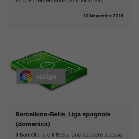
sorprendentemente per il Villarreal.
10 Novembre 2018
Barcellona-Betis, Liga spagnola
(domenica)
Il Barcellona e il Betis, due squadre spesso