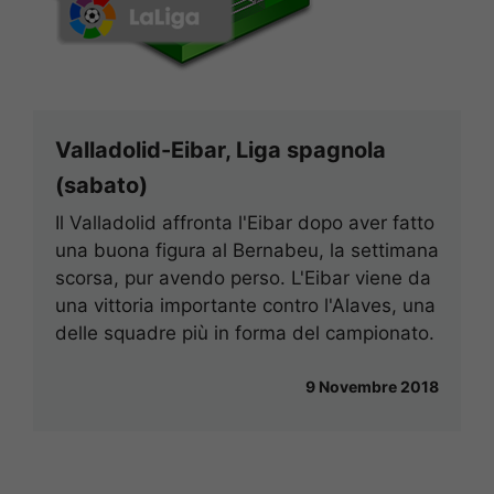
Valladolid-Eibar, Liga spagnola
(sabato)
Il Valladolid affronta l'Eibar dopo aver fatto
una buona figura al Bernabeu, la settimana
scorsa, pur avendo perso. L'Eibar viene da
una vittoria importante contro l'Alaves, una
delle squadre più in forma del campionato.
9 Novembre 2018