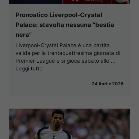
Pronostico Liverpool-Crystal
Palace: stavolta nessuna “bestia
nera”
Liverpool-Crystal Palace è una partita
valida per la trentaquattresima giornata di
Premier League e si gioca sabato alle ...
Leggi tutto
24 Aprile 2026