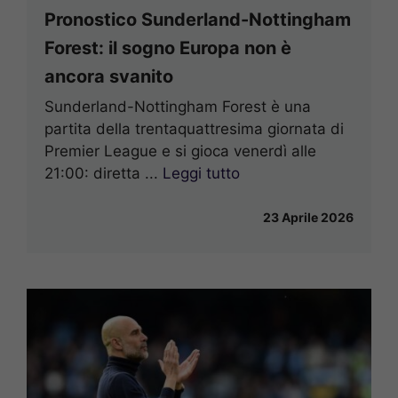
Pronostico Sunderland-Nottingham
Forest: il sogno Europa non è
ancora svanito
Sunderland-Nottingham Forest è una
partita della trentaquattresima giornata di
Premier League e si gioca venerdì alle
21:00: diretta ...
Leggi tutto
23 Aprile 2026