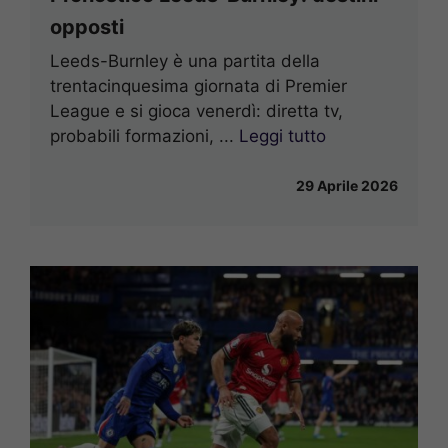
opposti
Leeds-Burnley è una partita della
trentacinquesima giornata di Premier
League e si gioca venerdì: diretta tv,
probabili formazioni, ...
Leggi tutto
29 Aprile 2026