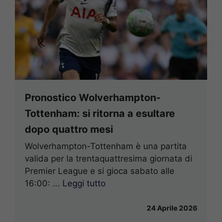
Pronostico Wolverhampton-
Tottenham: si ritorna a esultare
dopo quattro mesi
Wolverhampton-Tottenham è una partita
valida per la trentaquattresima giornata di
Premier League e si gioca sabato alle
16:00: ...
Leggi tutto
24 Aprile 2026