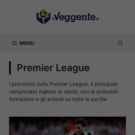
Vai
al
contenuto
MENU
Premier League
I pronostici sulla Premier League, il principale
campionato inglese di calcio, con le probabili
formazioni e gli articoli su tutte le partite