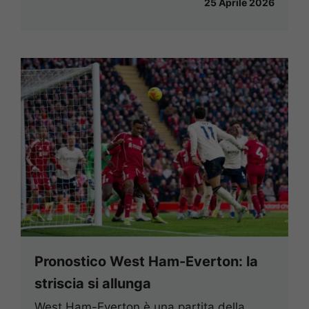
25 Aprile 2026
Pronostico West Ham-Everton: la
striscia si allunga
West Ham-Everton è una partita della