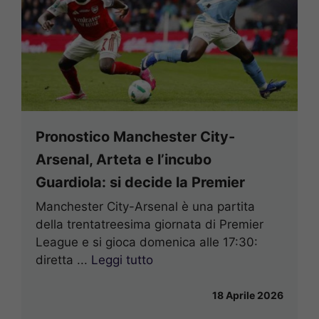
Pronostico Manchester City-
Arsenal, Arteta e l’incubo
Guardiola: si decide la Premier
Manchester City-Arsenal è una partita
della trentatreesima giornata di Premier
League e si gioca domenica alle 17:30:
diretta ...
Leggi tutto
18 Aprile 2026