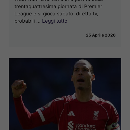
trentaquattresima giornata di Premier
League e si gioca sabato: diretta tv,
probabili ...
Leggi tutto
25 Aprile 2026