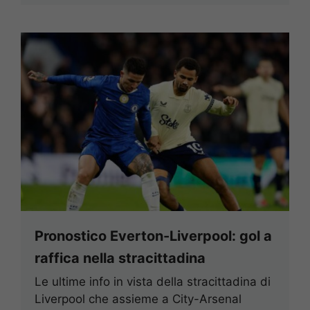
Pronostico Everton-Liverpool: gol a
raffica nella stracittadina
Le ultime info in vista della stracittadina di
Liverpool che assieme a City-Arsenal