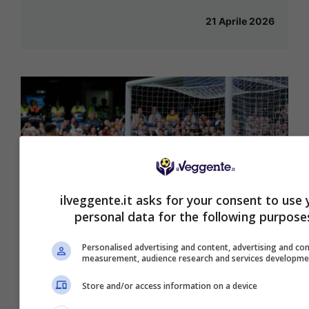
21 Aprile 2026
ilveggente.it asks for your consent to use 
personal data for the following purpose
Personalised advertising and content, advertising and co
measurement, audience research and services developm
Pronostico Brighton-Chelsea: la
Store and/or access information on a device
stagione finisce male