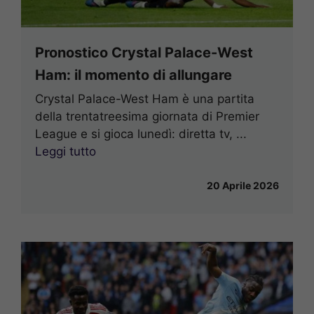
Pronostico Crystal Palace-West
Ham: il momento di allungare
Crystal Palace-West Ham è una partita
della trentatreesima giornata di Premier
League e si gioca lunedì: diretta tv, ...
Leggi tutto
20 Aprile 2026