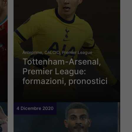
Anteprime
,
CALCIO
,
Premier League
Tottenham-Arsenal,
Premier League:
formazioni, pronostici
4 Dicembre 2020