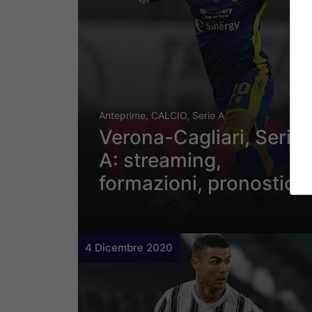
Anteprime
,
CALCIO
,
Serie A
Verona-Cagliari, Serie
A: streaming,
formazioni, pronostici
4 Dicembre 2020