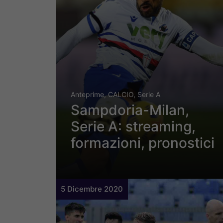
Anteprime
,
CALCIO
,
Serie A
Sampdoria-Milan,
Serie A: streaming,
formazioni, pronostici
5 Dicembre 2020