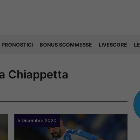
PRONOSTICI
BONUS SCOMMESSE
LIVESCORE
LE
ia Chiappetta
5 Dicembre 2020