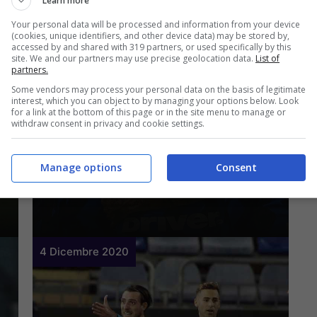
Learn more
Your personal data will be processed and information from your device
(cookies, unique identifiers, and other device data) may be stored by,
accessed by and shared with 319 partners, or used specifically by this
site. We and our partners may use precise geolocation data.
List of
partners.
Some vendors may process your personal data on the basis of legitimate
interest, which you can object to by managing your options below. Look
for a link at the bottom of this page or in the site menu to manage or
Anteprime
,
CALCIO
,
Serie A
withdraw consent in privacy and cookie settings.
Inter-Bologna, Serie A:
streaming, formazioni,
Manage options
Consent
pronostici
4 Dicembre 2020