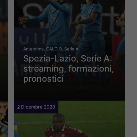
Anteprime
,
CALCIO
,
Serie A
Spezia-Lazio, Serie A:
streaming, formazioni,
pronostici
2 Dicembre 2020