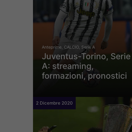
Anteprime
,
CALCIO
,
Serie A
Juventus-Torino, Serie
A: streaming,
formazioni, pronostici
2 Dicembre 2020