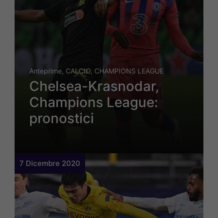
Anteprime
,
CALCIO
,
CHAMPIONS LEAGUE
Chelsea-Krasnodar,
Champions League:
pronostici
7 Dicembre 2020