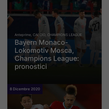
Anteprime
,
CALCIO
,
CHAMPIONS LEAGUE
Bayern Monaco-
Lokomotiv Mosca,
Champions League:
pronostici
8 Dicembre 2020