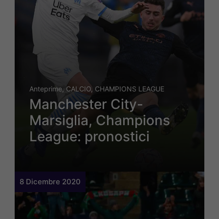
Anteprime
,
CALCIO
,
CHAMPIONS LEAGUE
Manchester City-
Marsiglia, Champions
League: pronostici
8 Dicembre 2020