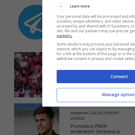
Learn more
Iscriviti gratis al canale
Telegram del Veggente:
Your personal data will be processed and in
pronostici esclusivi e in
(cookies, unique identifiers, and other device
accessed by and shared with 319 partners, or u
tempo reale su
site. We and our partners may use precise ge
marcatori, ammoniti, tiri
partners.
in porta e tanto altro!
Some vendors may process your personal data
interest, which you can object to by managin
for a link at the bottom of this page or in th
withdraw consent in privacy and cookie settin
Anteprime
,
CALCIO
,
EUROPA
LEAGUE
Consent
Pronostico Benfica-
Hearts: goleada in arrivo
Manage option
Anteprime
,
CALCIO
,
EUROPA
LEAGUE
Pronostico PAOK-
Anderlecht: funziona la