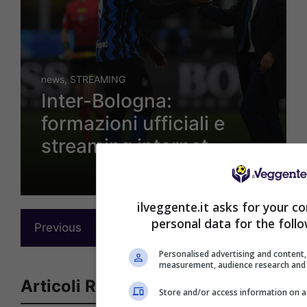
news
,
STREAMING
Inter-Bologna:
formazioni ufficiali e
streaming internet
ilveggente.it asks for your c
personal data for the foll
Previous
1
…
749
750
751
Personalised advertising and content,
measurement, audience research and
Articoli Recenti
Store and/or access information on a