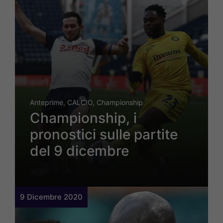
Anteprime
,
CALCIO
,
Championship
Championship, i
pronostici sulle partite
del 9 dicembre
9 Dicembre 2020