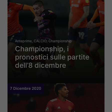
Anteprime
,
CALCIO
,
Championship
Championship, i
pronostici sulle partite
dell’8 dicembre
7 Dicembre 2020