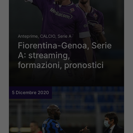
Anteprime
,
CALCIO
,
Serie A
Fiorentina-Genoa, Serie
A: streaming,
formazioni, pronostici
5 Dicembre 2020