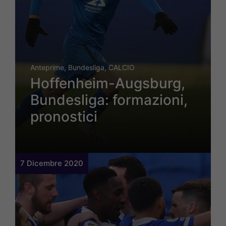
Anteprime
,
Bundesliga
,
CALCIO
Hoffenheim-Augsburg,
Bundesliga: formazioni,
pronostici
7 Dicembre 2020