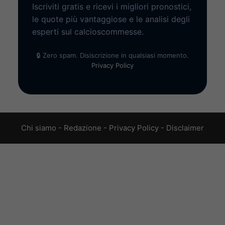
Iscriviti gratis e ricevi i migliori pronostici,
le quote più vantaggiose e le analisi degli
esperti sul calcioscommesse.
🔒 Zero spam. Disiscrizione in qualsiasi momento.
Privacy Policy
Chi siamo
-
Redazione
-
Privacy Policy
-
Disclaimer