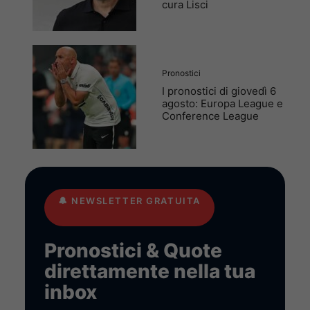
cura Lisci
Pronostici
I pronostici di giovedì 6
agosto: Europa League e
Conference League
🔔
NEWSLETTER GRATUITA
Pronostici & Quote
direttamente nella tua
inbox