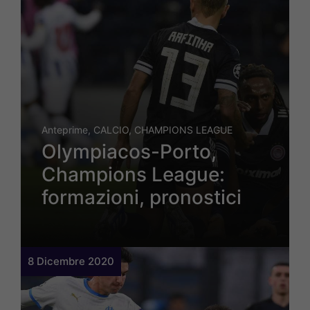
Anteprime
,
CALCIO
,
CHAMPIONS LEAGUE
Olympiacos-Porto,
Champions League:
formazioni, pronostici
8 Dicembre 2020