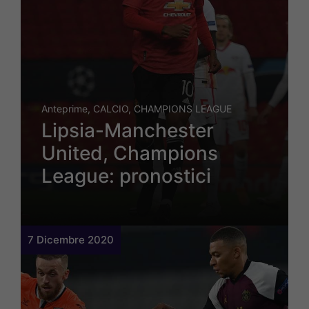
Anteprime
,
CALCIO
,
CHAMPIONS LEAGUE
Lipsia-Manchester
United, Champions
League: pronostici
7 Dicembre 2020