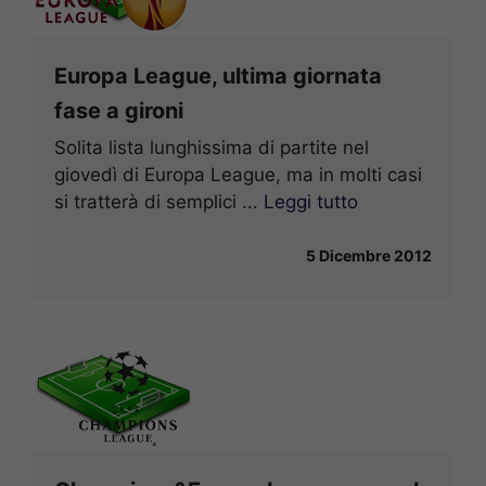
Europa League, ultima giornata
fase a gironi
Solita lista lunghissima di partite nel
giovedì di Europa League, ma in molti casi
si tratterà di semplici ...
Leggi tutto
5 Dicembre 2012