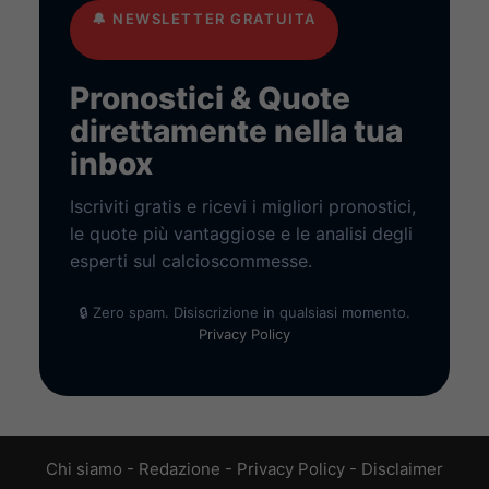
🔔
NEWSLETTER GRATUITA
Pronostici & Quote
direttamente nella tua
inbox
Iscriviti gratis e ricevi i migliori pronostici,
le quote più vantaggiose e le analisi degli
esperti sul calcioscommesse.
🔒 Zero spam. Disiscrizione in qualsiasi momento.
Privacy Policy
Chi siamo
-
Redazione
-
Privacy Policy
-
Disclaimer