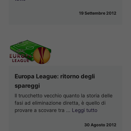
19 Settembre 2012
Europa League: ritorno degli
spareggi
Il trucchetto vecchio quanto la storia delle
fasi ad eliminazione diretta, è quello di
provare a scovare tra ...
Leggi tutto
30 Agosto 2012