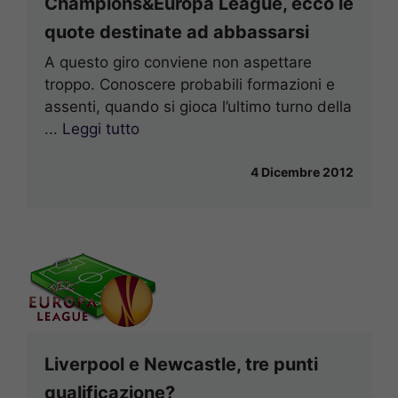
Champions&Europa League, ecco le
quote destinate ad abbassarsi
A questo giro conviene non aspettare
troppo. Conoscere probabili formazioni e
assenti, quando si gioca l’ultimo turno della
...
Leggi tutto
4 Dicembre 2012
Liverpool e Newcastle, tre punti
qualificazione?