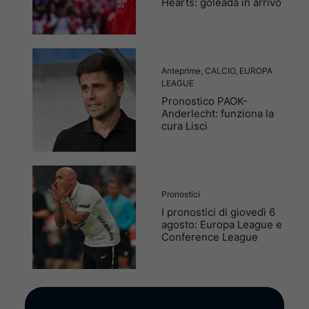
Hearts: goleada in arrivo
Anteprime
,
CALCIO
,
EUROPA
LEAGUE
Pronostico PAOK-
Anderlecht: funziona la
cura Lisci
Pronostici
I pronostici di giovedì 6
agosto: Europa League e
Conference League