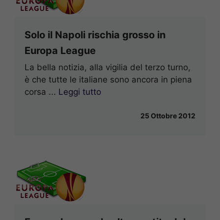
Solo il Napoli rischia grosso in
Europa League
La bella notizia, alla vigilia del terzo turno,
è che tutte le italiane sono ancora in piena
corsa ...
Leggi tutto
25 Ottobre 2012