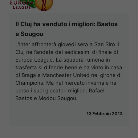
Il Cluj ha venduto i migliori: Bastos
e Sougou
L'Inter affronterà giovedi sera a San Siro il
Cluj nell'andata dei sedicesimi di finale di
Europa League. La squadra rumena in
trasferta si difende bene e ha vinto in casa
di Braga e Manchester United nel girone di
Champions. Ma nel mercato invernale ha
perso i suoi giocatori migliori: Rafael
Bastos e Modou Sougou.
13 Febbraio 2013