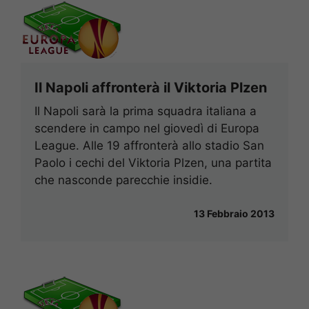
Il Napoli affronterà il Viktoria Plzen
Il Napoli sarà la prima squadra italiana a
scendere in campo nel giovedì di Europa
League. Alle 19 affronterà allo stadio San
Paolo i cechi del Viktoria Plzen, una partita
che nasconde parecchie insidie.
13 Febbraio 2013