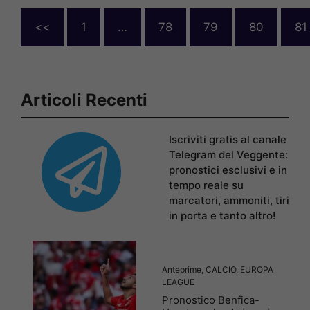
<<
1
…
78
79
80
81
Articoli Recenti
Iscriviti gratis al canale
Telegram del Veggente:
pronostici esclusivi e in
tempo reale su
marcatori, ammoniti, tiri
in porta e tanto altro!
Anteprime
,
CALCIO
,
EUROPA
LEAGUE
Pronostico Benfica-