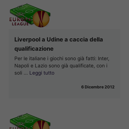
Liverpool a Udine a caccia della
qualificazione
Per le italiane i giochi sono già fatti: Inter,
Napoli e Lazio sono già qualificate, con i
soli ...
Leggi tutto
6 Dicembre 2012