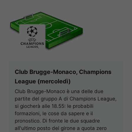
Club Brugge-Monaco, Champions
League (mercoledì)
Club Brugge-Monaco è una delle due
partite del gruppo A di Champions League,
si giocherà alle 18.55: le probabili
formazioni, le cose da sapere e il
pronostico. Di fronte le due squadre
all'ultimo posto del girone a quota zero