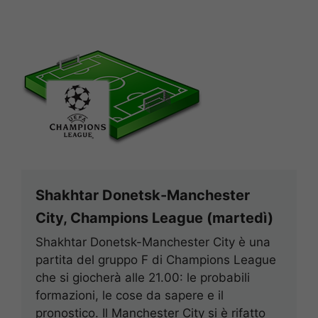
Shakhtar Donetsk-Manchester
City, Champions League (martedì)
Shakhtar Donetsk-Manchester City è una
partita del gruppo F di Champions League
che si giocherà alle 21.00: le probabili
formazioni, le cose da sapere e il
pronostico. Il Manchester City si è rifatto