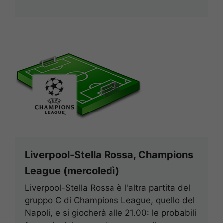
Liverpool-Stella Rossa, Champions
League (mercoledì)
Liverpool-Stella Rossa è l'altra partita del
gruppo C di Champions League, quello del
Napoli, e si giocherà alle 21.00: le probabili