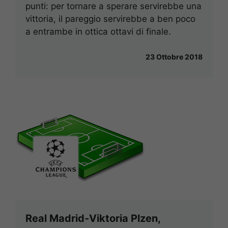
punti: per tornare a sperare servirebbe una
vittoria, il pareggio servirebbe a ben poco
a entrambe in ottica ottavi di finale.
23 Ottobre 2018
Real Madrid-Viktoria Plzen,