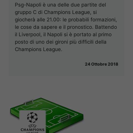
Psg-Napoli è una delle due partite del
gruppo C di Champions League, si
giocherà alle 21.00: le probabili formazioni,
le cose da sapere e il pronostico. Battendo
il Liverpool, il Napoli si è portato al primo
posto di uno dei gironi più difficili della
Champions League.
24 Ottobre 2018