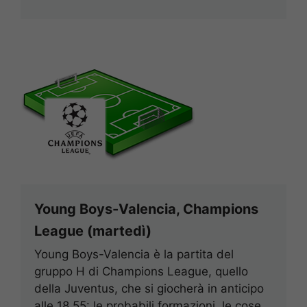
Young Boys-Valencia, Champions
League (martedì)
Young Boys-Valencia è la partita del
gruppo H di Champions League, quello
della Juventus, che si giocherà in anticipo
alle 18.55: le probabili formazioni, le cose