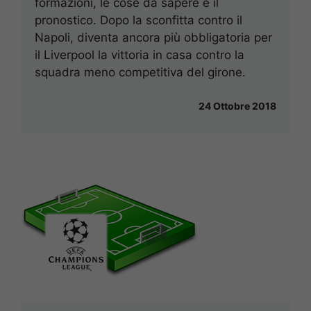
formazioni, le cose da sapere e il
pronostico. Dopo la sconfitta contro il
Napoli, diventa ancora più obbligatoria per
il Liverpool la vittoria in casa contro la
squadra meno competitiva del girone.
24 Ottobre 2018