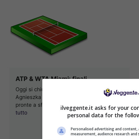
ATP & WTA Miami: finali
Oggi si chiude il torneo femminile con
Agnieszka Radwanska e Maria Sharapova
pronte a sfidarsi in finale. Domani, ...
Leggi
ilveggente.it asks for your co
tutto
personal data for the follo
31 Marzo 2012
Personalised advertising and content,
measurement, audience research and 