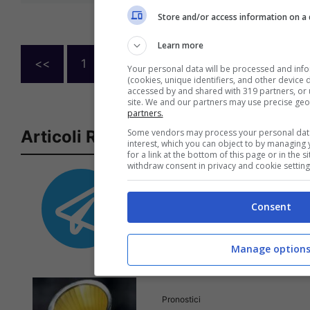
Store and/or access information on a 
Learn more
<<
1
…
206
207
208
Your personal data will be processed and inf
(cookies, unique identifiers, and other device 
accessed by and shared with 319 partners, or u
site. We and our partners may use precise geo
partners.
Articoli Recenti
Some vendors may process your personal data 
interest, which you can object to by managing
for a link at the bottom of this page or in the
withdraw consent in privacy and cookie setting
Iscriviti gratis al canale
Telegram del Veggente:
pronostici esclusivi e in
Consent
tempo reale su
marcatori, ammoniti, tiri
Manage option
in porta e tanto altro!
Pronostici