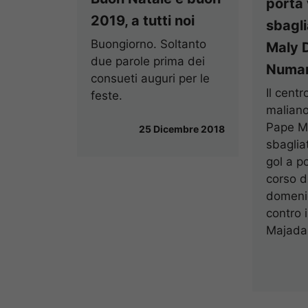
porta
2019, a tutti noi
sbagl
Buongiorno. Soltanto
Maly 
due parole prima dei
Numan
consueti auguri per le
Il cent
feste.
malian
Pape M
25 Dicembre 2018
sbaglia
gol a p
corso de
domeni
contro 
Majadah