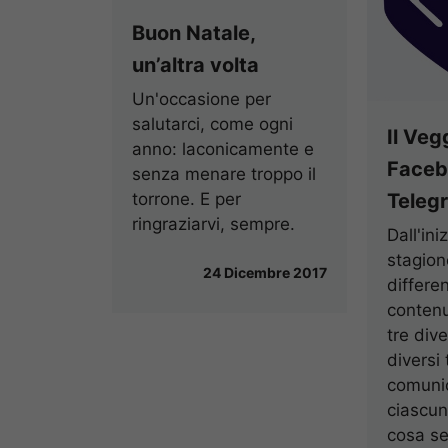
Buon Natale,
un’altra volta
Un'occasione per
salutarci, come ogni
Il Veg
anno: laconicamente e
Facebo
senza menare troppo il
Teleg
torrone. E per
ringraziarvi, sempre.
Dall'ini
stagion
24 Dicembre 2017
differe
contenut
tre dive
diversi t
comunic
ciascun
cosa se