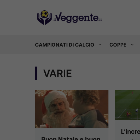
Vai
al
contenuto
CAMPIONATI DI CALCIO
COPPE
VARIE
L’incr
Buon Natale e buon