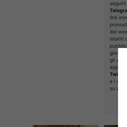
seguirli 
Telegr
link im
pronost
del wee
istanti 
pubblic
giorno;
gli artic
approf
Twitter
e i com
su alcun