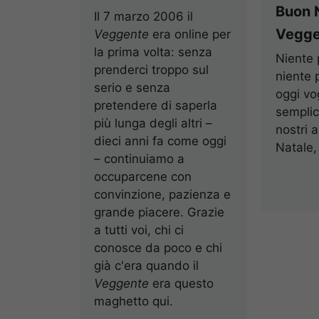
Buon N
Il 7 marzo 2006 il
Vegge
Veggente
era online per
la prima volta: senza
Niente 
prenderci troppo sul
niente p
serio e senza
oggi vo
pretendere di saperla
semplic
più lunga degli altri –
nostri 
dieci anni fa come oggi
Natale, 
– continuiamo a
occuparcene con
convinzione, pazienza e
grande piacere. Grazie
a tutti voi, chi ci
conosce da poco e chi
già c'era quando il
Veggente
era questo
maghetto qui.