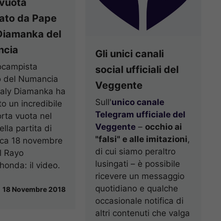
 vuota
iato da Pape
Diamanka del
cia
Gli unici canali
rocampista
social ufficiali del
o del Numancia
Veggente
aly Diamanka ha
Sull'
unico canale
to un incredibile
Telegram ufficiale del
orta vuota nel
Veggente
–
occhio ai
lla partita di
"falsi" e alle imitazioni
,
ca 18 novembre
di cui siamo peraltro
il Rayo
lusingati – è possibile
onda: il video.
ricevere un messaggio
quotidiano e qualche
18 Novembre 2018
occasionale notifica di
altri contenuti che valga