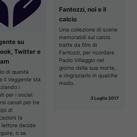
Fantozzi, noi e il
calcio
Una collezione di scene
memorabili sul calcio
gente su
tratte da film di
ok, Twitter e
Fantozzi, per ricordare
Paolo Villaggio nel
ram
giorno della sua morte,
zio di questa
e ringraziarlo in qualche
e il
Veggente
sta
modo.
nziando i
i per i social:
3 Luglio 2017
rsi canali per tre
ipi di
azioni (e
 lettore decide
guire, o se