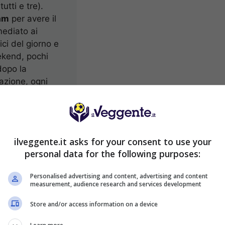
tutti e tre).
am
per avere il
mediato ai
ici del giorno e
kend, pochi
dopo la
azione, ogni
Facebook
per
oli di
ondimento;
per i marcatori
ilveggente.it asks for your consent to use your
menti in diretta
personal data for the following purposes:
i eventi live.
Personalised advertising and content, advertising and content
26 Luglio 2017
measurement, audience research and services development
Store and/or access information on a device