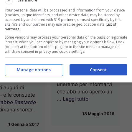
Learn more
Your personal data will be processed and information from your device
(cookies, unique identifiers, and other device data) may be stored by,
accessed by and shared with 319 partners, or used specifically by this
site. We and our partners may use precise geolocation data.
List of
partners.
Some vendors may process your personal data on the basis of legitimate
(pssst, siamo su
interest, which you can object to by managing your options below. Look
017 a tutti, e
for a link at the bottom of this page or in the site menu to manage or
Telegram)
withdraw consent in privacy and cookie settings.
Da cultori devoti del
to, un augurio e
basso profilo e dello
Manage options
Consent
raziamento. E le
stile laconico, non
per aver saltato i
urleremo per informarvi
i auguri di
che abbiamo aperto un
– e le consuete
...
Leggi tutto
abbo Bastardo
ttimana scorsa.
18 Maggio 2016
1 Gennaio 2017