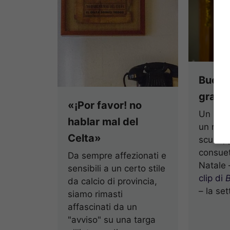
Buon 2
grazie
«¡Por favor! no
Un salu
hablar mal del
un ring
Celta»
scuse, 
consuet
Da sempre affezionati e
Natale 
sensibili a un certo stile
clip di
B
da calcio di provincia,
– la se
siamo rimasti
affascinati da un
"avviso" su una targa