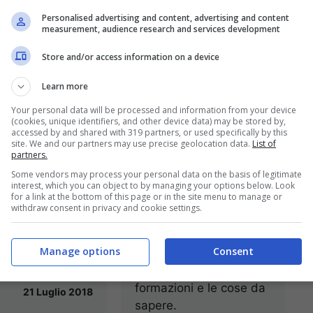
Personalised advertising and content, advertising and content
ational
International
measurement, audience research and services development
ions Cup:
Champions Cup:
Store and/or access information on a device
ool-Borussia
Bayern Monaco-
Learn more
mund
Psg (sabato)
nica)
Your personal data will be processed and information from your device
Bayern Monaco-Psg è
(cookies, unique identifiers, and other device data) may be stored by,
la seconda partita
accessed by and shared with 319 partners, or used specifically by this
ol-Borussia
site. We and our partners may use precise geolocation data.
List of
dell'International
d è una partita
partners.
Champions Cup 2018, si
vole
Some vendors may process your personal data on the basis of legitimate
gioca sabato alle 16:00
interest, which you can object to by managing your options below. Look
ernational
for a link at the bottom of this page or in the site menu to manage or
e la curiosità principale
ons Cup 2018, si
withdraw consent in privacy and cookie settings.
sarà quella di vedere
omenica alle
Gigi Buffon con una
l pronostico, le
Manage options
Consent
nuova maglia: il
 tutto
pronostico, le probabili
formazioni e le cose da
21 Luglio 2018
sapere.