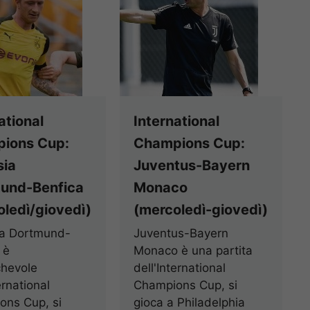
ational
International
ions Cup:
Champions Cup:
sia
Juventus-Bayern
und-Benfica
Monaco
ledì/giovedì)
(mercoledì-giovedì)
ia Dortmund-
Juventus-Bayern
 è
Monaco è una partita
chevole
dell'International
ernational
Champions Cup, si
ons Cup, si
gioca a Philadelphia