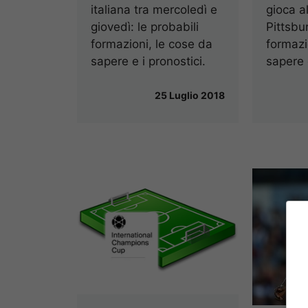
italiana tra mercoledì e
gioca al
giovedì: le probabili
Pittsbur
formazioni, le cose da
formazi
sapere e i pronostici.
sapere e
25 Luglio 2018