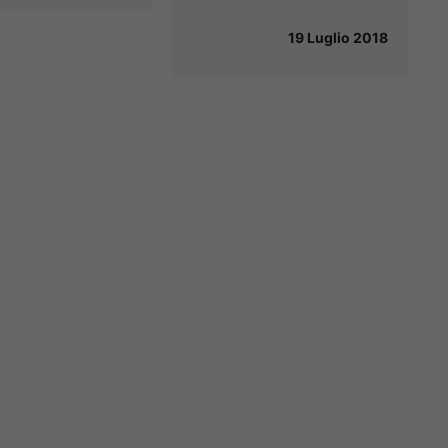
19 Luglio 2018