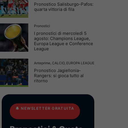
Pronostico Salisburgo-Pafos:
quarta vittoria di fila
Pronostici
I pronostici di mercoledì 5
agosto: Champions League,
Europa League e Conference
League
Anteprime
,
CALCIO
,
EUROPA LEAGUE
Pronostico Jagiellonia-
Rangers: si gioca tutto al
ritorno
🔔
NEWSLETTER GRATUITA