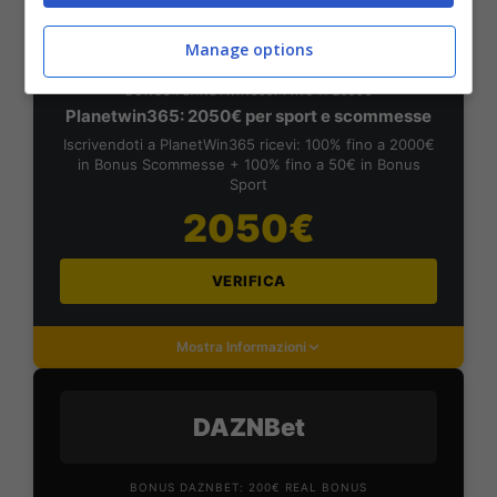
PlanetWin365
Manage options
BONUS PLANETWIN365: FINO A 2050€
Planetwin365: 2050€ per sport e scommesse
Iscrivendoti a PlanetWin365 ricevi: 100% fino a 2000€
in Bonus Scommesse + 100% fino a 50€ in Bonus
Sport
2050€
VERIFICA
Mostra Informazioni
DAZNBet
BONUS DAZNBET: 200€ REAL BONUS