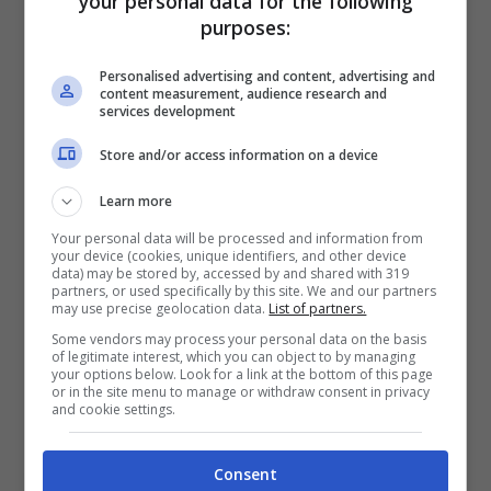
your personal data for the following
purposes:
VERIFICA
Personalised advertising and content, advertising and
content measurement, audience research and
Mostra Informazioni
services development
Store and/or access information on a device
SNAI
Learn more
Your personal data will be processed and information from
Bonus Benvenuto Sport: fino a 1.000€
your device (cookies, unique identifiers, and other device
data) may be stored by, accessed by and shared with 319
50% sul deposito fino a 50€
partners, or used specifically by this site. We and our partners
may use precise geolocation data.
List of partners.
1000€
Some vendors may process your personal data on the basis
of legitimate interest, which you can object to by managing
your options below. Look for a link at the bottom of this page
VERIFICA
or in the site menu to manage or withdraw consent in privacy
and cookie settings.
Mostra Informazioni
Consent