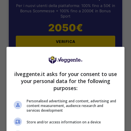
Per i nuovi utenti della piattaforma: 100% fino a 50€ in
Bonus Scommesse + 100% fino a 2000€ in Bonus
Sport
2050€
VERIFICA
Mostra Informazioni
ilveggente.it asks for your consent to use
SNAI
your personal data for the following
purposes:
Bonus Benvenuto Sport: fino a 1.000€
Personalised advertising and content, advertising and
content measurement, audience research and
50% sul deposito fino a 50€
services development
1000€
Store and/or access information on a device
VERIFICA