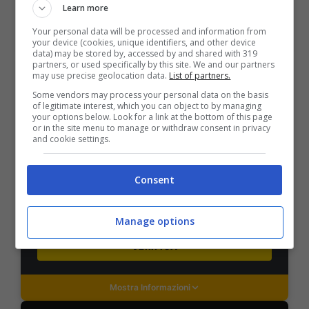
Learn more
Your personal data will be processed and information from
Mostra Informazioni
your device (cookies, unique identifiers, and other device
data) may be stored by, accessed by and shared with 319
partners, or used specifically by this site. We and our partners
may use precise geolocation data.
List of partners.
PlanetWin365
Some vendors may process your personal data on the basis
of legitimate interest, which you can object to by managing
your options below. Look for a link at the bottom of this page
or in the site menu to manage or withdraw consent in privacy
BONUS PLANETWIN365: FINO A 2050€
and cookie settings.
Planetwin365: 2050€ per sport e scommesse
Iscrivendoti a PlanetWin365 ricevi: 100% fino a 2000€
in Bonus Scommesse + 100% fino a 50€ in Bonus
Consent
Sport
2050€
Manage options
VERIFICA
Mostra Informazioni