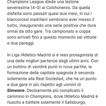
Champions League diede una lezione
severissima (4-0) ai Colchoneros. Da quella
disfatta sono passati quasi due mesi, in cui i
biancorossi madrileni sembrano aver messo il
turbo, inaugurando una serie positiva che dura
ormai da otto gare. Tra campionato e coppa
sono arrivati fino a questo momento sei vittorie
e due pareggi.
In Liga l’Atletico Madrid si è reso protagonista di
una delle migliori partenze degli ultimi anni. Con
un bottino di ventitré punti in nove partite, la
formazione della capitale spagnola è seconda
solamente alla Real Sociedad, che ha un punto
e due gare in più rispetto agli uomini di
Simeone
. Decisamente più complicato il
cammino in Champions, dove l’Atletico Madrid è
riuscito a battere solamente il Salisburgo,