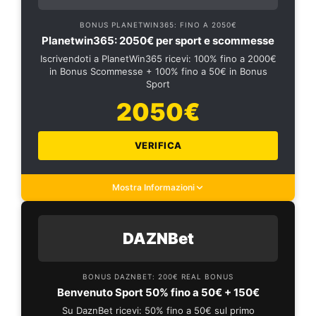
BONUS PLANETWIN365: FINO A 2050€
Planetwin365: 2050€ per sport e scommesse
Iscrivendoti a PlanetWin365 ricevi: 100% fino a 2000€
in Bonus Scommesse + 100% fino a 50€ in Bonus
Sport
2050€
VERIFICA
Mostra Informazioni
DAZNBet
BONUS DAZNBET: 200€ REAL BONUS
Benvenuto Sport 50% fino a 50€ + 150€
Su DaznBet ricevi: 50% fino a 50€ sul primo