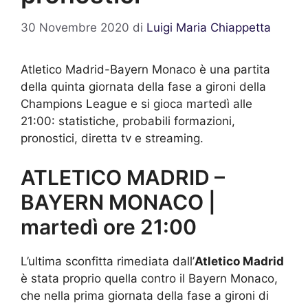
30 Novembre 2020
di
Luigi Maria Chiappetta
Atletico Madrid-Bayern Monaco è una partita
della quinta giornata della fase a gironi della
Champions League e si gioca martedì alle
21:00: statistiche, probabili formazioni,
pronostici, diretta tv e streaming.
ATLETICO MADRID –
BAYERN MONACO |
martedì ore 21:00
L’ultima sconfitta rimediata dall’
Atletico Madrid
è stata proprio quella contro il Bayern Monaco,
che nella prima giornata della fase a gironi di