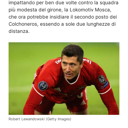
impattando per ben due volte contro la squadra
più modesta del girone, la Lokomotiv Mosca,
che ora potrebbe insidiare il secondo posto dei
Colchoneros, essendo a sole due lunghezze di
distanza.
Robert Lewandowski (Getty Images)