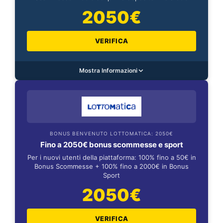
2050€
VERIFICA
Mostra Informazioni
BONUS BENVENUTO LOTTOMATICA: 2050€
Fino a 2050€ bonus scommesse e sport
Per i nuovi utenti della piattaforma: 100% fino a 50€ in
Bonus Scommesse + 100% fino a 2000€ in Bonus
Sport
2050€
VERIFICA