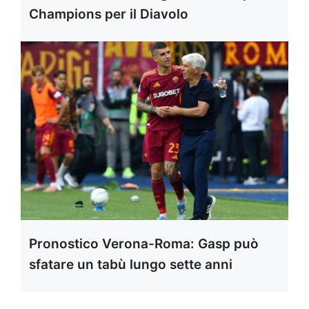
Champions per il Diavolo
Pronostico Verona-Roma: Gasp può
sfatare un tabù lungo sette anni