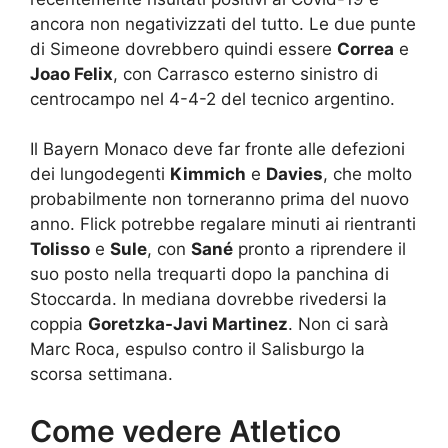
ancora non negativizzati del tutto. Le due punte
di Simeone dovrebbero quindi essere
Correa
e
Joao Felix
, con Carrasco esterno sinistro di
centrocampo nel 4-4-2 del tecnico argentino.
Il Bayern Monaco deve far fronte alle defezioni
dei lungodegenti
Kimmich
e
Davies
, che molto
probabilmente non torneranno prima del nuovo
anno. Flick potrebbe regalare minuti ai rientranti
Tolisso
e
Sule
, con
Sané
pronto a riprendere il
suo posto nella trequarti dopo la panchina di
Stoccarda. In mediana dovrebbe rivedersi la
coppia
Goretzka-Javi Martinez
. Non ci sarà
Marc Roca, espulso contro il Salisburgo la
scorsa settimana.
Come vedere Atletico