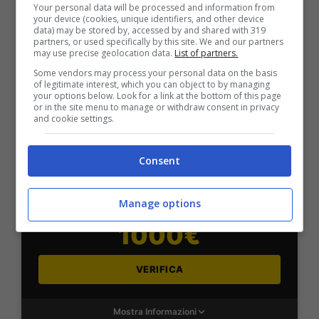
Your personal data will be processed and information from
2050€
your device (cookies, unique identifiers, and other device
data) may be stored by, accessed by and shared with 319
partners, or used specifically by this site. We and our partners
VERIFICA
may use precise geolocation data.
List of partners.
Some vendors may process your personal data on the basis
of legitimate interest, which you can object to by managing
Mostra Informazioni
your options below. Look for a link at the bottom of this page
or in the site menu to manage or withdraw consent in privacy
and cookie settings.
SNAI
Consent
Bonus Benvenuto Sport: fino a 1.000€
Manage options
50% sul deposito fino a 50€
1000€
VERIFICA
Mostra Informazioni