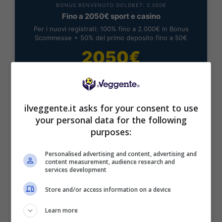
BONUS BENVENUTO GOLDBET: 2.050€
Fino a 2050€ sport e casino
Per i nuovi registrati: 100% fino a 2.000€ in Bonus
Scommesse + 50% del primo deposito fino a 50€
2050€
VERIFICA
ilveggente.it asks for your consent to use
Mostra Informazioni
your personal data for the following
purposes:
Personalised advertising and content, advertising and
content measurement, audience research and
services development
BONUS BENVENUTO LOTTOMATICA: 2050€
Fino a 2050€ bonus scommesse e sport
Store and/or access information on a device
Per i nuovi utenti della piattaforma: 100% fino a 50€ in
Bonus Scommesse + 100% fino a 2000€ in Bonus
Learn more
Sport