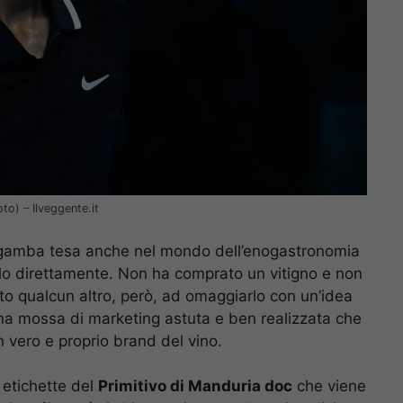
to) – Ilveggente.it
a gamba tesa anche nel mondo dell’enogastronomia
rlo direttamente. Non ha comprato un vitigno e non
to qualcun altro, però, ad omaggiarlo con un’idea
na mossa di marketing astuta e ben realizzata che
n vero e proprio brand del vino.
 etichette del
Primitivo di Manduria doc
che viene