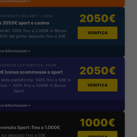
ra Informazioni
2050€
ENVENUTO GOLDBET: 2.050€
a 2050€ sport e casino
istrati: 100% fino a 2.000€ in Bonus
VERIFICA
0% del primo deposito fino a 50€
ra Informazioni
NVENUTO LOTTOMATICA: 2050€
2050€
0€ bonus scommesse e sport
i della piattaforma: 100% fino a 50€ in
VERIFICA
se + 100% fino a 2000€ in Bonus
Sport
ra Informazioni
1000€
venuto Sport: fino a 1.000€
sul deposito fino a 50€