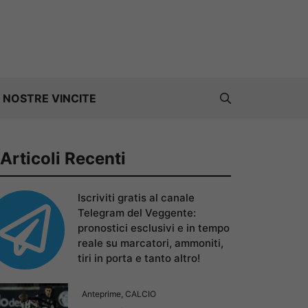
 NOSTRE VINCITE
Articoli Recenti
Iscriviti gratis al canale
Telegram del Veggente:
pronostici esclusivi e in tempo
reale su marcatori, ammoniti,
tiri in porta e tanto altro!
Anteprime
,
CALCIO