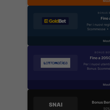
Most
BONUS B
Fino 
Per i nuovi reg
Scommesse + 5
Most
BONUS BE
Fino a 205
Per i nuovi utent
Bonus Scommes
Most
Bonus Ben
SNAI
50% 