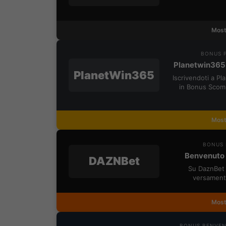
Most
BONUS P
Planetwin365
PlanetWin365
Iscrivendoti a P
in Bonus Scom
Most
BONUS 
Benvenuto 
DAZNBet
Su DaznBet 
versament
Most
BONUS BENVE