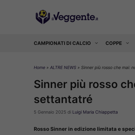
Vai
al
contenuto
CAMPIONATI DI CALCIO
COPPE
Home
»
ALTRE NEWS
»
Sinner più rosso che mai: n
Sinner più rosso ch
settantatré
5 Gennaio 2025
di
Luigi Maria Chiappetta
Rosso Sinner in edizione limitata e speci