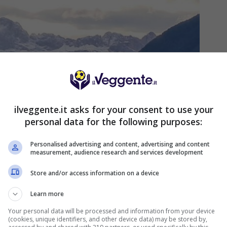
ilveggente.it asks for your consent to use your
personal data for the following purposes:
Personalised advertising and content, advertising and content
measurement, audience research and services development
Store and/or access information on a device
Learn more
Your personal data will be processed and information from your device
(cookies, unique identifiers, and other device data) may be stored by,