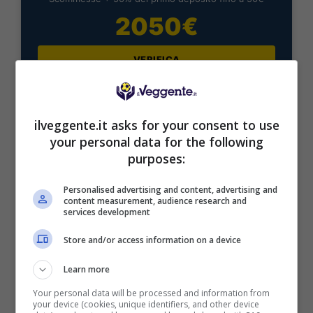
2050€
VERIFICA
Mostra Informazioni
ilveggente.it asks for your consent to use
your personal data for the following
purposes:
Personalised advertising and content, advertising and
BONUS BENVENUTO LOTTOMATICA: 2050€
content measurement, audience research and
Fino a 2050€ bonus scommesse e sport
services development
Per i nuovi utenti della piattaforma: 100% fino a 50€ in
Bonus Scommesse + 100% fino a 2000€ in Bonus
Store and/or access information on a device
Sport
2050€
Learn more
Your personal data will be processed and information from
your device (cookies, unique identifiers, and other device
VERIFICA