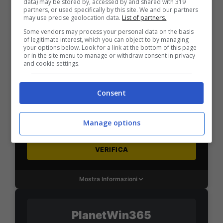
data) may be stored by, accessed by and shared with 319
partners, or used specifically by this site. We and our partners
may use precise geolocation data.
List of partners.
Mostra Informazioni
Some vendors may process your personal data on the basis
of legitimate interest, which you can object to by managing
your options below. Look for a link at the bottom of this page
or in the site menu to manage or withdraw consent in privacy
SNAI
and cookie settings.
Consent
Bonus Benvenuto Sport: fino a 1.000€
50% sul deposito fino a 50€
1000€
Manage options
VERIFICA
Mostra Informazioni
PlanetWin365