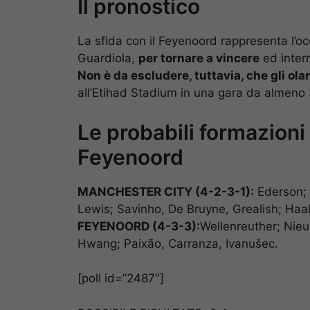
Il pronostico
La sfida con il Feyenoord rappresenta l’oc
Guardiola,
per tornare a vincere
ed inter
Non è da escludere, tuttavia, che gli ol
all’Etihad Stadium in una gara da almeno 
Le probabili formazioni
Feyenoord
MANCHESTER CITY (4-2-3-1):
Ederson; 
Lewis; Savinho, De Bruyne, Grealish; Haa
FEYENOORD (4-3-3):
Wellenreuther; Nie
Hwang; Paixão, Carranza, Ivanušec.
[poll id=”2487″]