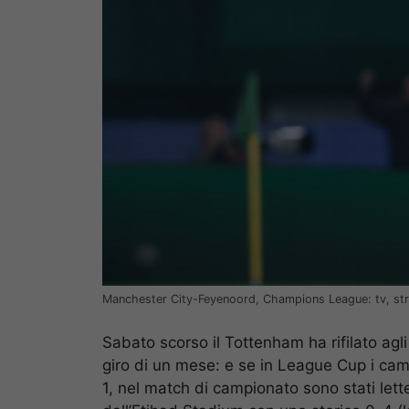
Manchester City-Feyenoord, Champions League: tv, stre
Sabato scorso il Tottenham ha rifilato agl
giro di un mese: e se in League Cup i camp
1, nel match di campionato sono stati lett