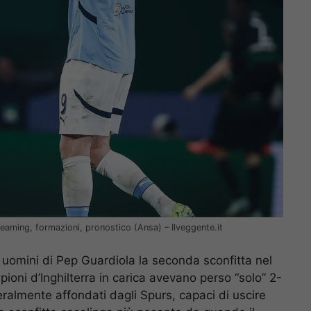
aming, formazioni, pronostico (Ansa) – Ilveggente.it
i uomini di Pep Guardiola la seconda sconfitta nel
ioni d’Inghilterra in carica avevano perso “solo” 2-
eralmente affondati dagli Spurs, capaci di uscire