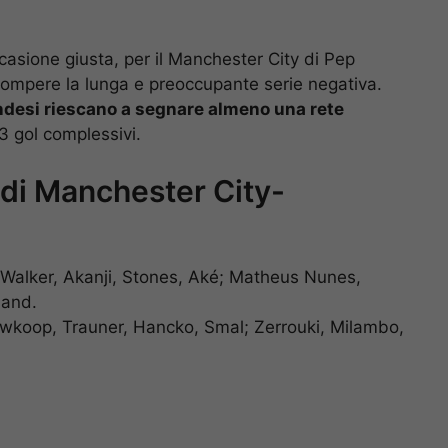
casione giusta, per il Manchester City di Pep
rompere la lunga e preoccupante serie negativa.
andesi riescano a segnare almeno una rete
3 gol complessivi.
 di Manchester City-
Walker, Akanji, Stones, Aké; Matheus Nunes,
land.
uwkoop, Trauner, Hancko, Smal; Zerrouki, Milambo,