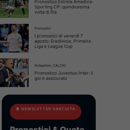
Pronostico Estrela Amadora-
Sporting CP: quindicesima
volta di fila
Pronostici
I pronostici di venerdì 7
agosto: Eredivisie, Primeira
Liga e League Cup
Anteprime
,
CALCIO
Pronostico Juventus-Inter: il
gol è assicurato
🔔
NEWSLETTER GRATUITA
Pronostici & Quote