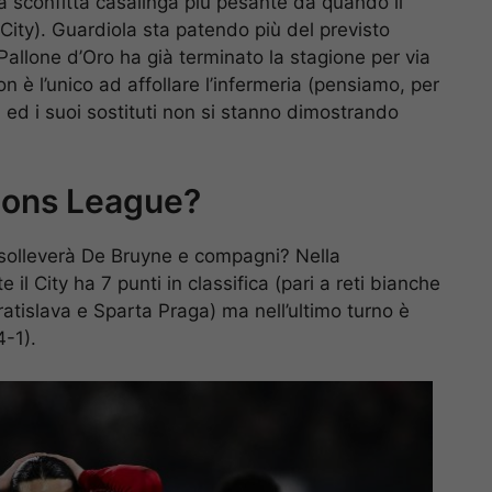
a sconfitta casalinga più pesante da quando il
City). Guardiola sta patendo più del previsto
allone d’Oro ha già terminato la stagione per via
n è l’unico ad affollare l’infermeria (pensiamo, per
 ed i suoi sostituti non si stanno dimostrando
pions League?
solleverà De Bruyne e compagni? Nella
il City ha 7 punti in classifica (pari a reti bianche
Bratislava e Sparta Praga) ma nell’ultimo turno è
4-1).