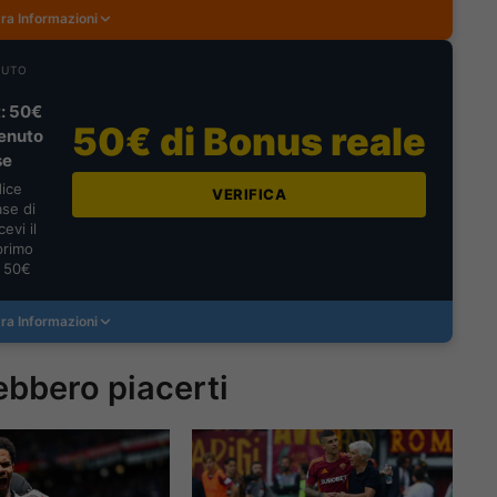
ra Informazioni
NUTO
: 50€
50€ di Bonus reale
enuto
se
dice
VERIFICA
se di
evi il
primo
a 50€
ra Informazioni
ebbero piacerti