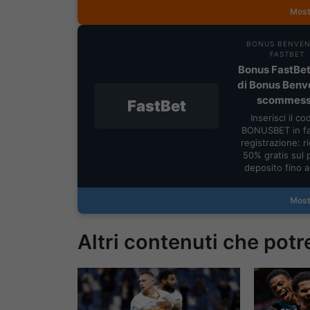
Most
BONUS BENVE
FASTBET
Bonus FastBet
di Bonus Benv
scommes
FastBet
Inserisci il co
BONUSBET in fa
registrazione: ric
50% gratis sul 
deposito fino 
Most
Altri contenuti che potr