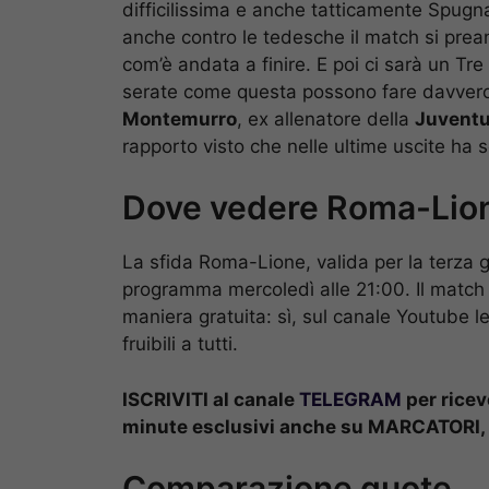
difficilissima e anche tatticamente Spug
anche contro le tedesche il match si prea
com’è andata a finire. E poi ci sarà un Tre 
serate come questa possono fare davvero la
Montemurro
, ex allenatore della
Juvent
rapporto visto che nelle ultime uscite ha
Dove vedere Roma-Lione 
La sfida Roma-Lione, valida per la terza 
programma mercoledì alle 21:00. Il match 
maniera gratuita: sì, sul canale Youtube 
fruibili a tutti.
ISCRIVITI al canale
TELEGRAM
per ricev
minute esclusivi anche su MARCATORI,
Comparazione quote