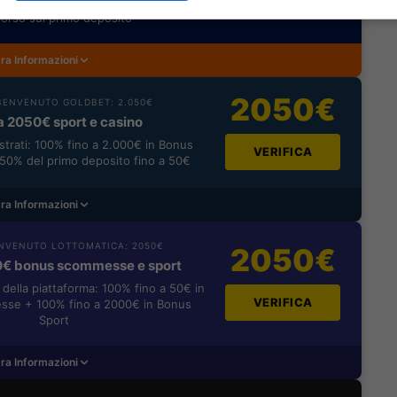
deposito sport + fino a 50€ di bonus
orso sul primo deposito
ra Informazioni
2050€
ENVENUTO GOLDBET: 2.050€
a 2050€ sport e casino
istrati: 100% fino a 2.000€ in Bonus
VERIFICA
0% del primo deposito fino a 50€
ra Informazioni
NVENUTO LOTTOMATICA: 2050€
2050€
0€ bonus scommesse e sport
i della piattaforma: 100% fino a 50€ in
VERIFICA
se + 100% fino a 2000€ in Bonus
Sport
ra Informazioni