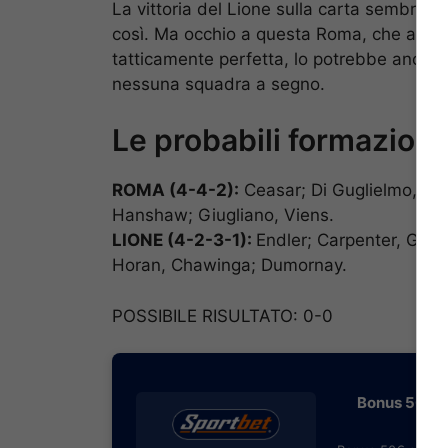
La vittoria del Lione sulla carta sembra s
così. Ma occhio a questa Roma, che alme
tatticamente perfetta, lo potrebbe anche 
nessuna squadra a segno.
Le probabili formazion
ROMA (4-4-2):
Ceasar; Di Guglielmo, Lin
Hanshaw; Giugliano, Viens.
LIONE (4-2-3-1):
Endler; Carpenter, Gille
Horan, Chawinga; Dumornay.
POSSIBILE RISULTATO: 0-0
BONU
Bonus 50€ SE