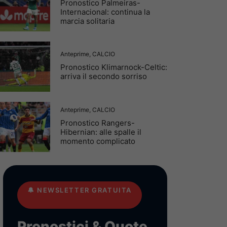
Pronostico Palmeiras-
Internacional: continua la
marcia solitaria
Anteprime
,
CALCIO
Pronostico Klimarnock-Celtic:
arriva il secondo sorriso
Anteprime
,
CALCIO
Pronostico Rangers-
Hibernian: alle spalle il
momento complicato
🔔
NEWSLETTER GRATUITA
Pronostici & Quote