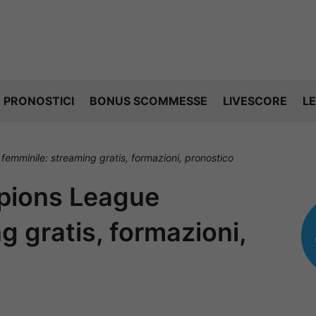
PRONOSTICI
BONUS SCOMMESSE
LIVESCORE
LE
mminile: streaming gratis, formazioni, pronostico
pions League
g gratis, formazioni,