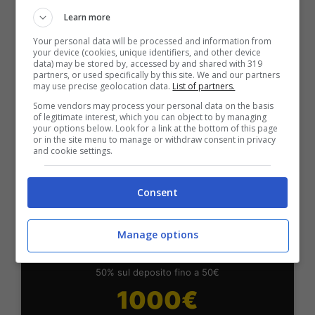
Fino a 2050€ bonus scommesse e sport
Learn more
Per i nuovi utenti della piattaforma: 100% fino a 50€ in
Your personal data will be processed and information from
Bonus Scommesse + 100% fino a 2000€ in Bonus
your device (cookies, unique identifiers, and other device
Sport
data) may be stored by, accessed by and shared with 319
partners, or used specifically by this site. We and our partners
2050€
may use precise geolocation data.
List of partners.
Some vendors may process your personal data on the basis
of legitimate interest, which you can object to by managing
VERIFICA
your options below. Look for a link at the bottom of this page
or in the site menu to manage or withdraw consent in privacy
and cookie settings.
Mostra Informazioni
Consent
SNAI
Manage options
Bonus Benvenuto Sport: fino a 1.000€
50% sul deposito fino a 50€
1000€