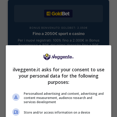
BONUS BENVENUTO GOLDBET: 2.050€
Fino a 2050€ sport e casino
Per i nuovi registrati: 100% fino a 2.000€ in Bonus
Scommesse + 50% del primo deposito fino a 50€
2050€
VERIFICA
ilveggente.it asks for your consent to use
your personal data for the following
purposes:
Mostra Informazioni
Personalised advertising and content, advertising and
content measurement, audience research and
services development
Store and/or access information on a device
BONUS BENVENUTO LOTTOMATICA: 2050€