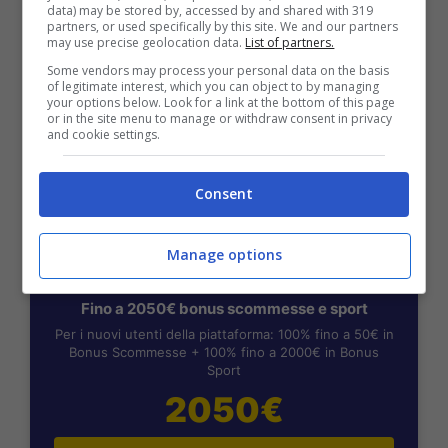
data) may be stored by, accessed by and shared with 319
Scommesse + 50% del primo deposito fino a 50€
partners, or used specifically by this site. We and our partners
2050€
may use precise geolocation data.
List of partners.
Some vendors may process your personal data on the basis
of legitimate interest, which you can object to by managing
VERIFICA
your options below. Look for a link at the bottom of this page
or in the site menu to manage or withdraw consent in privacy
and cookie settings.
Mostra Informazioni
Consent
Manage options
BONUS BENVENUTO LOTTOMATICA: 2050€
Fino a 2050€ bonus scommesse e sport
Per i nuovi utenti della piattaforma: 100% fino a 50€ in
Bonus Scommesse + 100% fino a 2000€ in Bonus
Sport
2050€