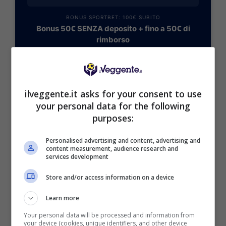
BONUS SPORTBET: 100€ SUBITO
Bonus 50€ SENZA deposito + fino a 50€ di
rimborso
Bonus 50€ senza deposito sport + fino a 50€ di
bonus rimborso sul primo deposito
200€
ilveggente.it asks for your consent to use
your personal data for the following
VERIFICA
purposes:
Mostra Informazioni
Personalised advertising and content, advertising and
content measurement, audience research and
services development
Store and/or access information on a device
Learn more
BONUS BENVENUTO GOLDBET: 2.050€
Fino a 2050€ sport e casino
Your personal data will be processed and information from
your device (cookies, unique identifiers, and other device
Per i nuovi registrati: 100% fino a 2.000€ in Bonus