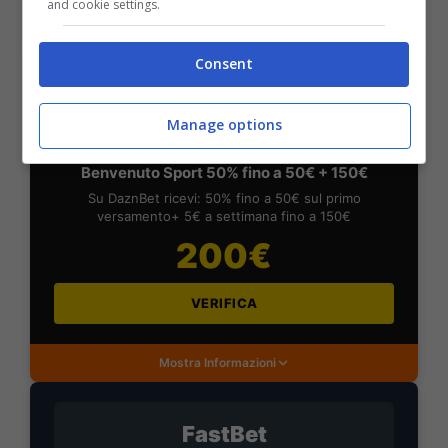
and cookie settings.
Mostra Informazioni
Consent
DAZNBet
Manage options
BONUS DAZNBET: 200€ REAL BONUS
Benvenuto Sport 50% fino a 50€ + 150€
Su DaznBet ricevi: 50% fino a 50€ sul primo
versamento+ 5€ a settimana fino a 150€
200€
VERIFICA
Mostra Informazioni
FastBet