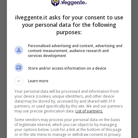
1000€
ilveggente.it asks for your consent to use
VERIFICA
your personal data for the following
purposes:
Mostra Informazioni
Personalised advertising and content, advertising and
content measurement, audience research and
services development
PlanetWin365
Store and/or access information on a device
BONUS PLANETWIN365: FINO A 2050€
Planetwin365: 2050€ per sport e scommesse
Learn more
Iscrivendoti a PlanetWin365 ricevi: 100% fino a 2000€
Your personal data will be processed and information from
in Bonus Scommesse + 100% fino a 50€ in Bonus
your device (cookies, unique identifiers, and other device
Sport
data) may be stored by, accessed by and shared with 319
partners, or used specifically by this site. We and our partners
2050€
may use precise geolocation data.
List of partners.
Some vendors may process your personal data on the basis
of legitimate interest, which you can object to by managing
VERIFICA
your options below. Look for a link at the bottom of this page
or in the site menu to manage or withdraw consent in privacy