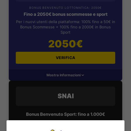
BONUS BENVENUTO LOTTOMATICA: 2050€
Fino a 2050€ bonus scommesse e sport
Per i nuovi utenti della piattaforma: 100% fino a 50€ in
Bonus Scommesse + 100% fino a 2000€ in Bonus
Sport
2050€
VERIFICA
Mostra Informazioni
SNAI
Bonus Benvenuto Sport: fino a 1.000€
50% sul deposito fino a 50€