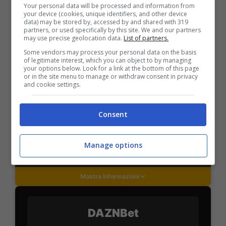
Your personal data will be processed and information from
your device (cookies, unique identifiers, and other device
data) may be stored by, accessed by and shared with 319
partners, or used specifically by this site. We and our partners
PlanetWin365
may use precise geolocation data.
List of partners.
Some vendors may process your personal data on the basis
of legitimate interest, which you can object to by managing
BONUS PLANETWIN365: FINO A 2050€
your options below. Look for a link at the bottom of this page
Planetwin365: 2050€ per sport e scommesse
or in the site menu to manage or withdraw consent in privacy
and cookie settings.
Iscrivendoti a PlanetWin365 ricevi: 100% fino a 2000€
in Bonus Scommesse + 100% fino a 50€ in Bonus
Sport
Consent
2050€
Manage options
VERIFICA
Mostra Informazioni
DAZNBet