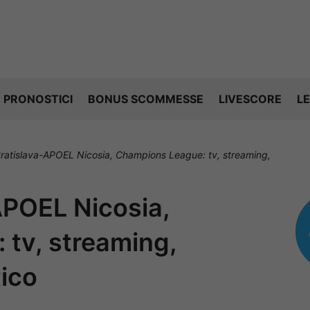
PRONOSTICI
BONUS SCOMMESSE
LIVESCORE
LE
ratislava-APOEL Nicosia, Champions League: tv, streaming,
APOEL Nicosia,
tv, streaming,
tico