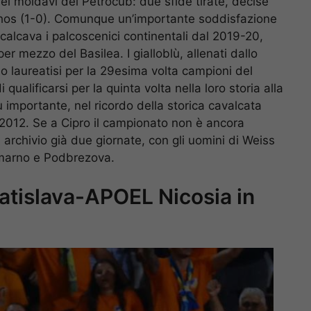
dei moldavi del Petrocub: due sfide tirate, decise
nhos (1-0). Comunque un’importante soddisfazione
n calcava i palcoscenici continentali dal 2019-20,
r mezzo del Basilea. I gialloblù, allenati dallo
o laureatisi per la 29esima volta campioni del
alificarsi per la quinta volta nella loro storia alla
 importante, nel ricordo della storica cavalcata
el 2012. Se a Cipro il campionato non è ancora
n archivio già due giornate, con gli uomini di Weiss
omarno e Podbrezova.
atislava-APOEL Nicosia in