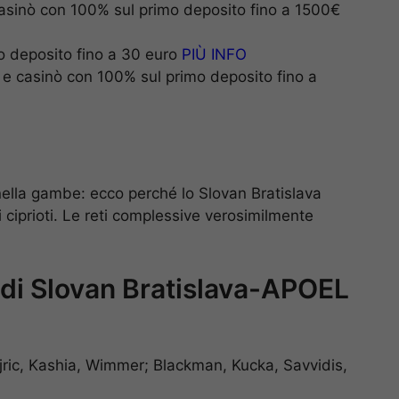
asinò con 100% sul primo deposito fino a 1500€
o deposito fino a 30 euro
PIÙ INFO
 e casinò con 100% sul primo deposito fino a
 nella gambe: ecco perché lo Slovan Bratislava
 ciprioti. Le reti complessive verosimilmente
 di Slovan Bratislava-APOEL
jric, Kashia, Wimmer; Blackman, Kucka, Savvidis,