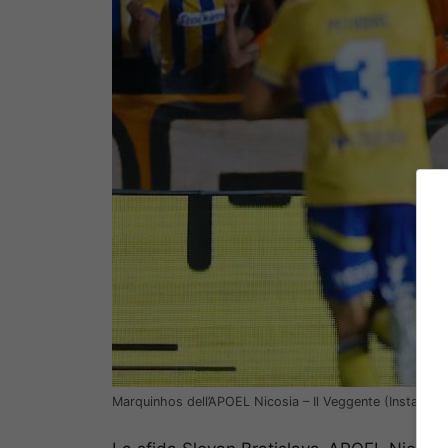
Marquinhos dell’APOEL Nicosia – Il Veggente (Instagram