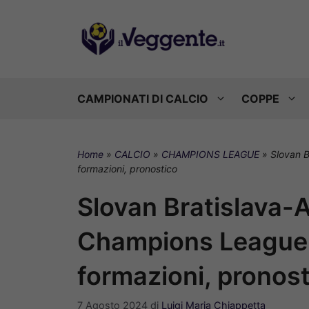
Vai
al
contenuto
CAMPIONATI DI CALCIO
COPPE
Home
»
CALCIO
»
CHAMPIONS LEAGUE
»
Slovan B
formazioni, pronostico
Slovan Bratislava-
Champions League: 
formazioni, pronos
7 Agosto 2024
di
Luigi Maria Chiappetta