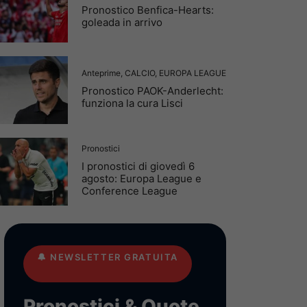
Pronostico Benfica-Hearts:
goleada in arrivo
Anteprime
,
CALCIO
,
EUROPA LEAGUE
Pronostico PAOK-Anderlecht:
funziona la cura Lisci
Pronostici
I pronostici di giovedì 6
agosto: Europa League e
Conference League
🔔
NEWSLETTER GRATUITA
Pronostici & Quote