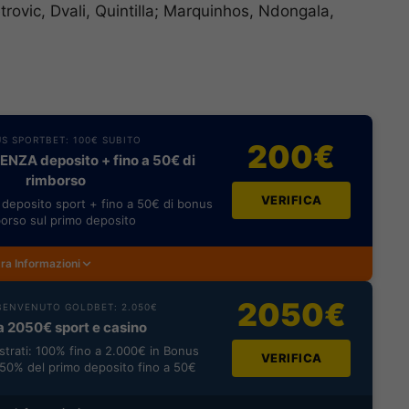
trovic, Dvali, Quintilla; Marquinhos, Ndongala,
S SPORTBET: 100€ SUBITO
200€
NZA deposito + fino a 50€ di
rimborso
VERIFICA
deposito sport + fino a 50€ di bonus
orso sul primo deposito
ra Informazioni
2050€
ENVENUTO GOLDBET: 2.050€
a 2050€ sport e casino
istrati: 100% fino a 2.000€ in Bonus
VERIFICA
0% del primo deposito fino a 50€