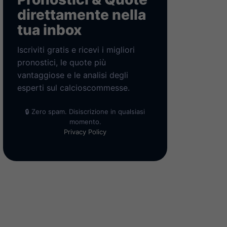
direttamente nella
tua inbox
Iscriviti gratis e ricevi i migliori
pronostici, le quote più
vantaggiose e le analisi degli
esperti sul calcioscommesse.
🔒 Zero spam. Disiscrizione in qualsiasi
momento.
Privacy Policy