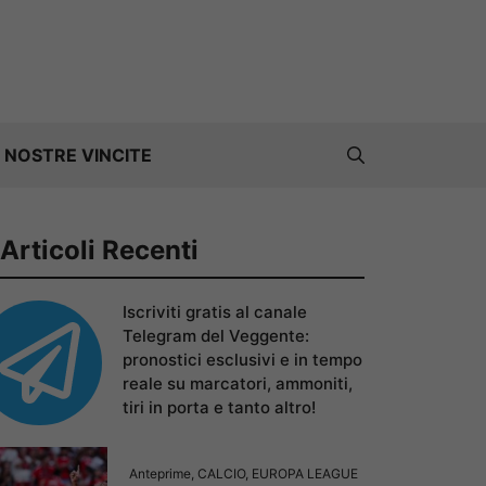
 NOSTRE VINCITE
Articoli Recenti
Iscriviti gratis al canale
Telegram del Veggente:
pronostici esclusivi e in tempo
reale su marcatori, ammoniti,
tiri in porta e tanto altro!
Anteprime
,
CALCIO
,
EUROPA LEAGUE