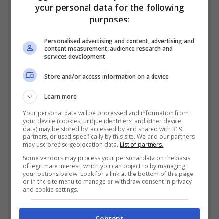
BONUS BENVENUTO GOLDBET: 2.050€
your personal data for the following
Fino a 2050€ sport e casino
purposes:
Per i nuovi registrati: 100% fino a 2.000€ in Bonus
Scommesse + 50% del primo deposito fino a 50€
Personalised advertising and content, advertising and
2050€
content measurement, audience research and
services development
Store and/or access information on a device
VERIFICA
Learn more
Mostra Informazioni
Your personal data will be processed and information from
your device (cookies, unique identifiers, and other device
data) may be stored by, accessed by and shared with 319
partners, or used specifically by this site. We and our partners
may use precise geolocation data.
List of partners.
Some vendors may process your personal data on the basis
of legitimate interest, which you can object to by managing
BONUS BENVENUTO LOTTOMATICA: 2050€
your options below. Look for a link at the bottom of this page
Fino a 2050€ bonus scommesse e sport
or in the site menu to manage or withdraw consent in privacy
and cookie settings.
Per i nuovi utenti della piattaforma: 100% fino a 50€ in
Bonus Scommesse + 100% fino a 2000€ in Bonus
Sport
Consent