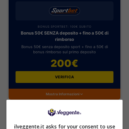
BONUS SPORTBET: 100€ SUBITO
Bonus 50€ SENZA deposito + fino a 50€ di
rimborso
Bonus 50€ senza deposito sport + fino a 50€ di
bonus rimborso sul primo deposito
200€
VERIFICA
Mostra Informazioni
ilveggente.it asks for your consent to use