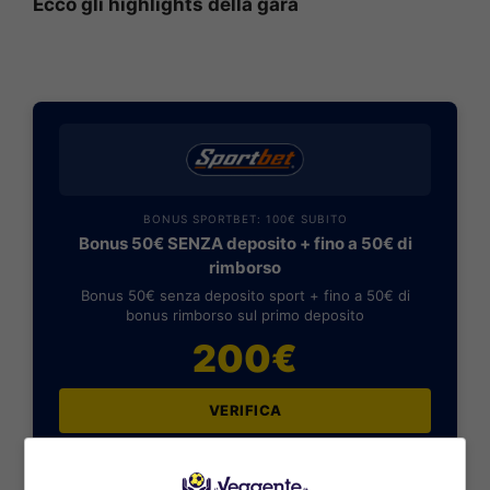
Ecco gli highlights della gara
BONUS SPORTBET: 100€ SUBITO
Bonus 50€ SENZA deposito + fino a 50€ di
rimborso
Bonus 50€ senza deposito sport + fino a 50€ di
bonus rimborso sul primo deposito
200€
VERIFICA
Mostra Informazioni