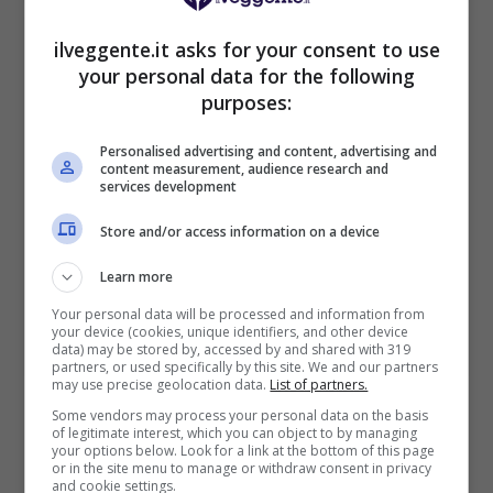
ilveggente.it asks for your consent to use
your personal data for the following
purposes:
BONUS BENVENUTO GOLDBET: 2.050€
Fino a 2050€ sport e casino
Personalised advertising and content, advertising and
content measurement, audience research and
Per i nuovi registrati: 100% fino a 2.000€ in Bonus
services development
Scommesse + 50% del primo deposito fino a 50€
2050€
Store and/or access information on a device
Learn more
VERIFICA
Your personal data will be processed and information from
your device (cookies, unique identifiers, and other device
data) may be stored by, accessed by and shared with 319
Mostra Informazioni
partners, or used specifically by this site. We and our partners
may use precise geolocation data.
List of partners.
Some vendors may process your personal data on the basis
of legitimate interest, which you can object to by managing
your options below. Look for a link at the bottom of this page
or in the site menu to manage or withdraw consent in privacy
and cookie settings.