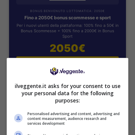
BONUS BENVENUTO LOTTOMATICA: 2050€
Fino a 2050€ bonus scommesse e sport
Per i nuovi utenti della piattaforma: 100% fino a 50€ in
Bonus Scommesse + 100% fino a 2000€ in Bonus
Sport
2050€
VERIFICA
Mostra Informazioni
ilveggente.it asks for your consent to use
your personal data for the following
purposes:
SNAI
Personalised advertising and content, advertising and
content measurement, audience research and
Bonus Benvenuto Sport: fino a 1.000€
services development
50% sul deposito fino a 50€