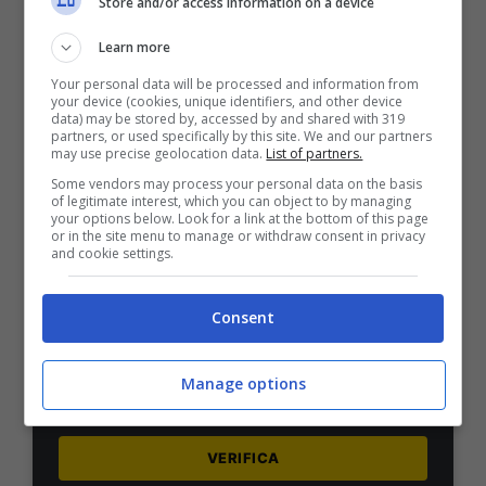
Store and/or access information on a device
1000€
Learn more
VERIFICA
Your personal data will be processed and information from
your device (cookies, unique identifiers, and other device
data) may be stored by, accessed by and shared with 319
partners, or used specifically by this site. We and our partners
Mostra Informazioni
may use precise geolocation data.
List of partners.
Some vendors may process your personal data on the basis
of legitimate interest, which you can object to by managing
PlanetWin365
your options below. Look for a link at the bottom of this page
or in the site menu to manage or withdraw consent in privacy
and cookie settings.
BONUS PLANETWIN365: FINO A 2050€
Planetwin365: 2050€ per sport e scommesse
Consent
Iscrivendoti a PlanetWin365 ricevi: 100% fino a 2000€
in Bonus Scommesse + 100% fino a 50€ in Bonus
Sport
Manage options
2050€
VERIFICA