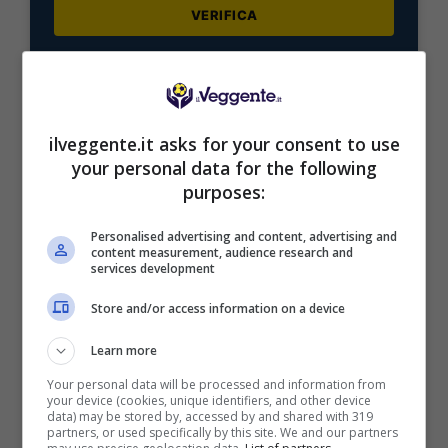
VERIFICA
Mostra Informazioni
ilveggente.it asks for your consent to use
your personal data for the following
purposes:
BONUS BENVENUTO LOTTOMATICA: 2050€
Fino a 2050€ bonus scommesse e sport
Personalised advertising and content, advertising and
Per i nuovi utenti della piattaforma: 100% fino a 50€ in
content measurement, audience research and
Bonus Scommesse + 100% fino a 2000€ in Bonus
services development
Sport
Store and/or access information on a device
2050€
Learn more
VERIFICA
Your personal data will be processed and information from
your device (cookies, unique identifiers, and other device
data) may be stored by, accessed by and shared with 319
partners, or used specifically by this site. We and our partners
Mostra Informazioni