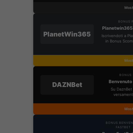
Most
BONUS P
Planetwin365
PlanetWin365
Iscrivendoti a P
in Bonus Scom
Most
BONUS 
Benvenuto 
DAZNBet
Su DaznBet 
versament
Most
BONUS BENVE
FASTBET