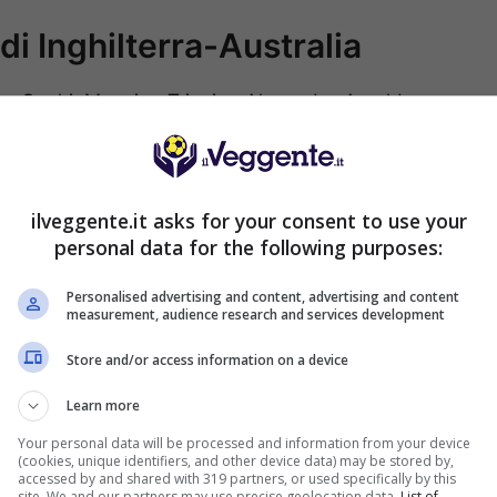
di Inghilterra-Australia
r, Guehi, Maguire, Trippier; Alexander-Arnold,
.
tar, Burgess, Behich; Baccus, Luongo; Boyle,
ilveggente.it asks for your consent to use your
personal data for the following purposes:
Personalised advertising and content, advertising and content
measurement, audience research and services development
S SPORTBET: 100€ SUBITO
200€
NZA deposito + fino a 50€ di
Store and/or access information on a device
rimborso
VERIFICA
deposito sport + fino a 50€ di bonus
Learn more
orso sul primo deposito
Your personal data will be processed and information from your device
(cookies, unique identifiers, and other device data) may be stored by,
ra Informazioni
accessed by and shared with 319 partners, or used specifically by this
site. We and our partners may use precise geolocation data.
List of