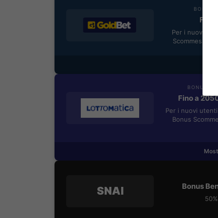
BONUS B
Fino 
Per i nuovi reg
Scommesse + 5
Most
BONUS BE
Fino a 205
Per i nuovi utent
Bonus Scommes
Most
Bonus Ben
SNAI
50% 