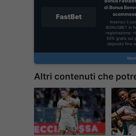
Bonus FastBet
di Bonus Benv
scommes
FastBet
Inserisci il co
BONUSBET in fa
registrazione: ric
50% gratis sul 
deposito fino 
Most
Altri contenuti che potr