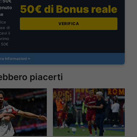
: 50€
50€ di Bonus reale
enuto
se
dice
VERIFICA
se di
evi il
primo
a 50€
ra Informazioni
ebbero piacerti