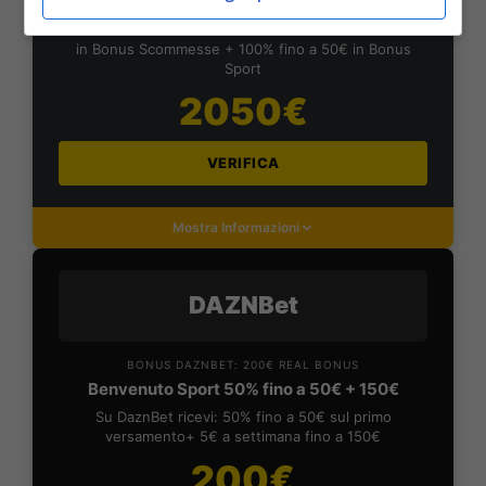
Planetwin365: 2050€ per sport e scommesse
Iscrivendoti a PlanetWin365 ricevi: 100% fino a 2000€
in Bonus Scommesse + 100% fino a 50€ in Bonus
Sport
2050€
VERIFICA
Mostra Informazioni
DAZNBet
BONUS DAZNBET: 200€ REAL BONUS
Benvenuto Sport 50% fino a 50€ + 150€
Su DaznBet ricevi: 50% fino a 50€ sul primo
versamento+ 5€ a settimana fino a 150€
200€