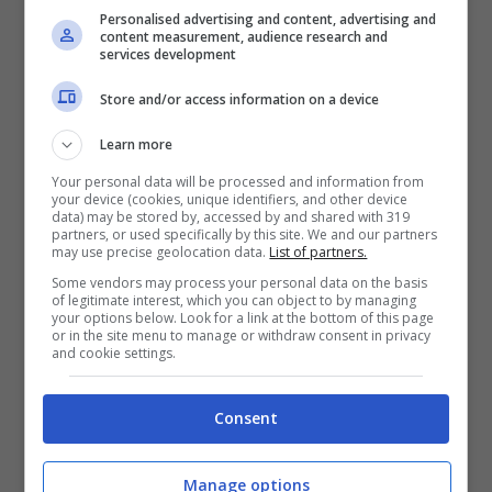
Personalised advertising and content, advertising and
content measurement, audience research and
services development
SNAI
Store and/or access information on a device
Bonus Benvenuto Sport: fino a 1.000€
Learn more
50% sul deposito fino a 50€
Your personal data will be processed and information from
1000€
your device (cookies, unique identifiers, and other device
data) may be stored by, accessed by and shared with 319
partners, or used specifically by this site. We and our partners
may use precise geolocation data.
List of partners.
VERIFICA
Some vendors may process your personal data on the basis
of legitimate interest, which you can object to by managing
your options below. Look for a link at the bottom of this page
Mostra Informazioni
or in the site menu to manage or withdraw consent in privacy
and cookie settings.
PlanetWin365
Consent
BONUS PLANETWIN365: FINO A 2050€
Manage options