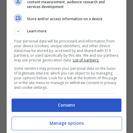
content measurement, audience research and
services development
Mostra Informazioni
Store and/or access information on a device
Learn more
Your personal data will be processed and information from
your device (cookies, unique identifiers, and other device
BONUS BENVENUTO LOTTOMATICA: 2050€
data) may be stored by, accessed by and shared with 319
Fino a 2050€ bonus scommesse e sport
partners, or used specifically by this site. We and our partners
may use precise geolocation data.
List of partners.
Per i nuovi utenti della piattaforma: 100% fino a 50€ in
Bonus Scommesse + 100% fino a 2000€ in Bonus
Some vendors may process your personal data on the basis
Sport
of legitimate interest, which you can object to by managing
your options below. Look for a link at the bottom of this page
2050€
or in the site menu to manage or withdraw consent in privacy
and cookie settings.
VERIFICA
Consent
Mostra Informazioni
Manage options