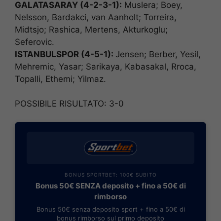
GALATASARAY (4-2-3-1):
Muslera; Boey,
Nelsson, Bardakci, van Aanholt; Torreira,
Midtsjo; Rashica, Mertens, Akturkoglu;
Seferovic.
ISTANBULSPOR (4-5-1):
Jensen; Berber, Yesil,
Mehremic, Yasar; Sarikaya, Kabasakal, Rroca,
Topalli, Ethemi; Yilmaz.
POSSIBILE RISULTATO: 3-0
BONUS SPORTBET: 100€ SUBITO
Bonus 50€ SENZA deposito + fino a 50€ di
rimborso
Bonus 50€ senza deposito sport + fino a 50€ di
bonus rimborso sul primo deposito