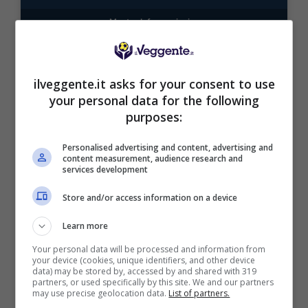
Mostra Informazioni
ilveggente.it asks for your consent to use
your personal data for the following
BONUS BENVENUTO LOTTOMATICA: 2050€
purposes:
Fino a 2050€ bonus scommesse e sport
Per i nuovi utenti della piattaforma: 100% fino a 50€ in
Personalised advertising and content, advertising and
Bonus Scommesse + 100% fino a 2000€ in Bonus
content measurement, audience research and
Sport
services development
2050€
Store and/or access information on a device
Learn more
VERIFICA
Your personal data will be processed and information from
your device (cookies, unique identifiers, and other device
Mostra Informazioni
data) may be stored by, accessed by and shared with 319
partners, or used specifically by this site. We and our partners
may use precise geolocation data.
List of partners.