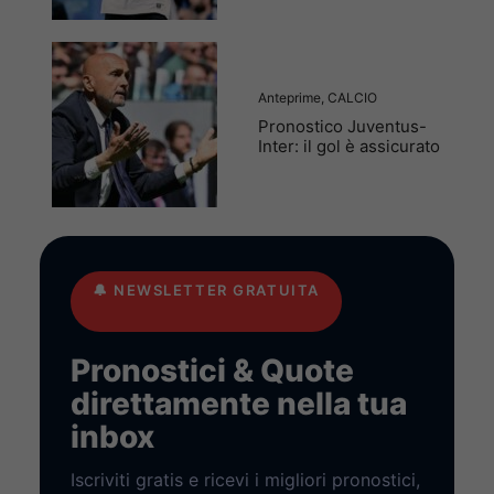
Anteprime
,
CALCIO
Pronostico Juventus-
Inter: il gol è assicurato
🔔
NEWSLETTER GRATUITA
Pronostici & Quote
direttamente nella tua
inbox
Iscriviti gratis e ricevi i migliori pronostici,