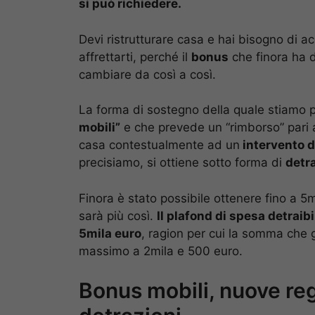
si può richiedere.
Devi ristrutturare casa e hai bisogno di a
affrettarti, perché il
bonus
che finora ha da
cambiare da così a così.
La forma di sostegno della quale stiamo p
mobili”
e che prevede un “rimborso” pari 
casa contestualmente ad un
intervento 
precisiamo, si ottiene sotto forma di
detr
Finora è stato possibile ottenere fino a 
sarà più così.
Il plafond di spesa detraibi
5mila euro
, ragion per cui la somma che 
massimo a 2mila e 500 euro.
Bonus mobili, nuove reg