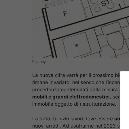
Pixabay
La nuova cifra varrà per il prossimo bienni
rimane invariato, nel senso che l’incentivo 
precedenza contemplati dalla misura. La 
mobili e grandi elettrodomestici
, sempre
immobile oggetto di ristrutturazione.
La data di inizio lavori deve essere
anter
nuovi arredi. Ad usufruirne nel 2023 sarà c