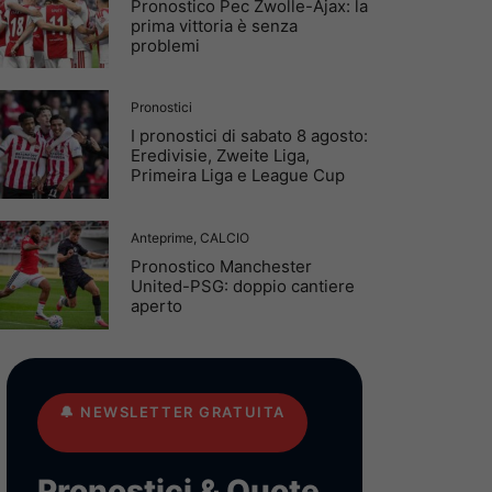
Pronostico Pec Zwolle-Ajax: la
prima vittoria è senza
problemi
Pronostici
I pronostici di sabato 8 agosto:
Eredivisie, Zweite Liga,
Primeira Liga e League Cup
Anteprime
,
CALCIO
Pronostico Manchester
United-PSG: doppio cantiere
aperto
🔔
NEWSLETTER GRATUITA
Pronostici & Quote