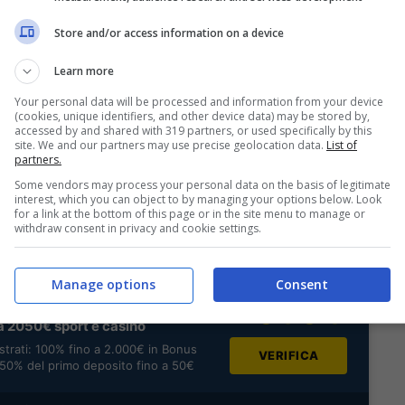
sariamente agganciarlo ad interventi di
Store and/or access information on a device
3. Ai fini della detrazione, bisogna
conservare
odi rintracciabili, ossia bonifico e carte di debito
Learn more
Your personal data will be processed and information from your device
(cookies, unique identifiers, and other device data) may be stored by,
accessed by and shared with 319 partners, or used specifically by this
S SPORTBET: 100€ SUBITO
site. We and our partners may use precise geolocation data.
List of
200€
NZA deposito + fino a 50€ di
partners.
rimborso
Some vendors may process your personal data on the basis of legitimate
interest, which you can object to by managing your options below. Look
VERIFICA
deposito sport + fino a 50€ di bonus
for a link at the bottom of this page or in the site menu to manage or
orso sul primo deposito
withdraw consent in privacy and cookie settings.
ra Informazioni
Manage options
Consent
2050€
ENVENUTO GOLDBET: 2.050€
a 2050€ sport e casino
istrati: 100% fino a 2.000€ in Bonus
VERIFICA
0% del primo deposito fino a 50€