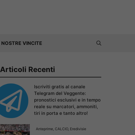
 NOSTRE VINCITE
Articoli Recenti
Iscriviti gratis al canale
Telegram del Veggente:
pronostici esclusivi e in tempo
reale su marcatori, ammoniti,
tiri in porta e tanto altro!
Anteprime
,
CALCIO
,
Eredivisie