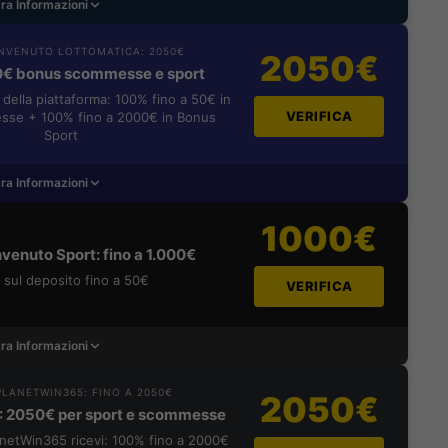
ra Informazioni
NVENUTO LOTTOMATICA: 2050€
2050€
0€ bonus scommesse e sport
i della piattaforma: 100% fino a 50€ in
VERIFICA
se + 100% fino a 2000€ in Bonus
Sport
ra Informazioni
1000€
venuto Sport: fino a 1.000€
sul deposito fino a 50€
VERIFICA
ra Informazioni
LANETWIN365: FINO A 2050€
2050€
: 2050€ per sport e scommesse
lanetWin365 ricevi: 100% fino a 2000€