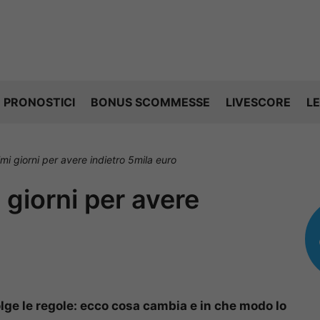
PRONOSTICI
BONUS SCOMMESSE
LIVESCORE
LE
imi giorni per avere indietro 5mila euro
 giorni per avere
olge le regole: ecco cosa cambia e in che modo lo