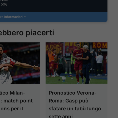
a 50€
ra Informazioni
ebbero piacerti
ico Milan-
Pronostico Verona-
i: match point
Roma: Gasp può
ns per il
sfatare un tabù lungo
o
sette anni